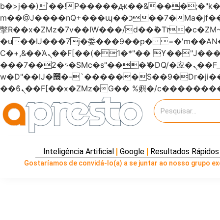
b�>j��)΄��!P�����ԫ��&���;�"k��B�޶�}��������p�SVT�(w��ę��!j�����
m��@J����nQ+���պ��כ��7�Ma�jf��J��ͱ4j���Ѳ�
撆R��x�ZMz�7v��IW���/d��ٞ�Тז�c�ZM~�ji�� ߒ��sQz�����Ԡ��DW��3�De�n"��M�+/��������B��:�-
�u��IJ���7j�委���9��p�=�'m��
Ϲ�+,&��Ὰܢ��F[��(�1�*"�� ϒ��"J����ԧ�����<�;�b"�� ���"j�����ܢ��F[��x� ,�!q�� қ�*]/
���؝�2��7�SMc�s"���ޭ�DQ/�应�ܢ��F_��!� :�s"������7`��������F��+�SVT�n"��IJ����nQ/�应����B ��4�
w�D"��IJ�׭�-`������S��9�Dr�ji��EJ߅��gJ�应��矁[��x�ZM~�n"��IB؃��!'����Тѕ��+��(m��IK�ʭ�/|
Inteligência Artificial
Google
Resultados Rápidos
Gostaríamos de convidá-lo(a) a se juntar ao nosso grupo exc