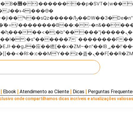
���x�;�-
AN�ޭ�=/��������B��:�-�n&���
��ϐܢ��F[��x�ZMz�G�� %嬩�/c��������[[��<�RI:�:c��MΎ��:z
Ebook
Atendimento ao Cliente
Dicas
Perguntas Frequente
lusivo onde compartilhamos dicas incríveis e atualizações valiosas