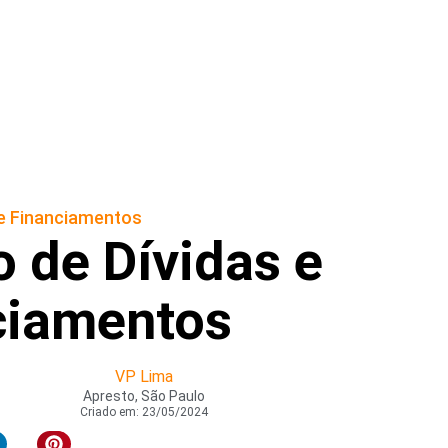
 e Financiamentos
 de Dívidas e
ciamentos
VP Lima
Apresto, São Paulo
Criado em:
23/05/2024