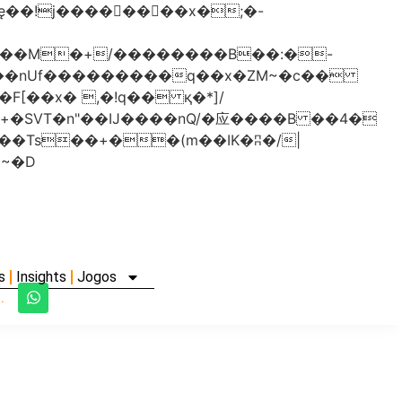
���nUf���������q��x�ZM~�
c��
�졾�ܢ��F[��R�ZM~�D
s
Insights
Jogos
.