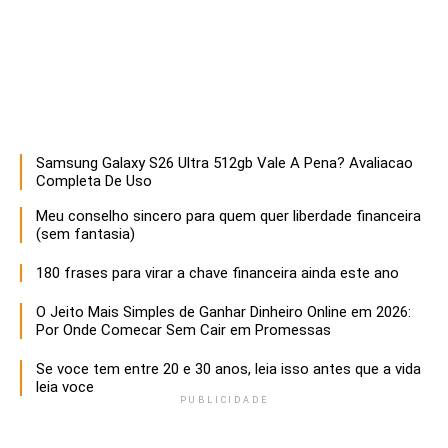
Samsung Galaxy S26 Ultra 512gb Vale A Pena? Avaliacao
Descubra estratégias infalíveis para empreendedores que buscam maximizar o sucesso e a sustentabilidade de seus negócios. Aprenda a otimizar recursos, inovar e liderar com eficácia!
Completa De Uso
Meu conselho sincero para quem quer liberdade financeira
(sem fantasia)
180 frases para virar a chave financeira ainda este ano
O Jeito Mais Simples de Ganhar Dinheiro Online em 2026:
Por Onde Comecar Sem Cair em Promessas
Se voce tem entre 20 e 30 anos, leia isso antes que a vida
leia voce
PUBLICIDADE