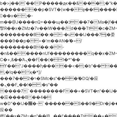
b�>j��)΄��!P�����ԫ��&���;�"k��B
��������p�SVT�(w��ę��!j����
��x�;�-
m��@J����nQ+���պ��כ��7�Ma�jf��J��ͱ4j���Ѳ�
撆R��x�ZMz�7v��IW���/d��ٞ�Тז�c�ZM~�ji�� ߒ��sQz�����Ԡ��DW��3�De�n"��M�+/
��������B��:�-�u��IJ���7j�委
���9��p�=�'m��AN�ޭ�=/
��������B��:�-
�n&������nUf���������q��x�ZM
Ϲ�+,&��Ὰܢ��F[��(�1�*"��
ϒ��"J����ԧ�����<�;�b"�� ���"j����
,�!q�� қ�*]/
���؝�2��7�SMc�s"���ޭ�DQ/�应
�ܢ��F_��!� :�s"��
����7`��������F��+�SVT�n"��IJ�
�应����B ��4�
w�D"��IJ�׭�-`������S��9�Dr�ji��EJ߅��gJ�
应��
矁[��x�ZM~�n"��IB؃��!'����Тѕ��+��(m��IK�ʭ�/|