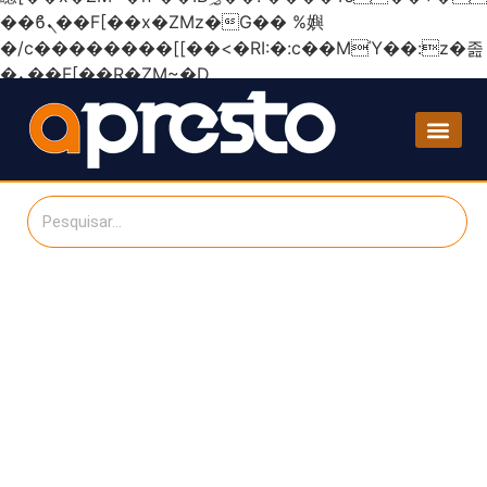
��ϐܢ��F[��x�ZMz�G�� %嬩
�/c��������[[��<�RI:�:c��MΎ��:z�졾
�ܢ��F[��R�ZM~�D