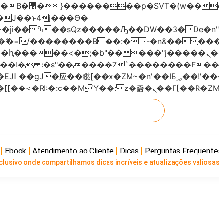
���x�;�-
AN�ޭ�=/��������B��:�-�n&���
��ϐܢ��F[��x�ZMz�G�� %嬩�/c��������[[��<�RI:�:c��MΎ��:z
Ebook
Atendimento ao Cliente
Dicas
Perguntas Frequente
lusivo onde compartilhamos dicas incríveis e atualizações valiosas