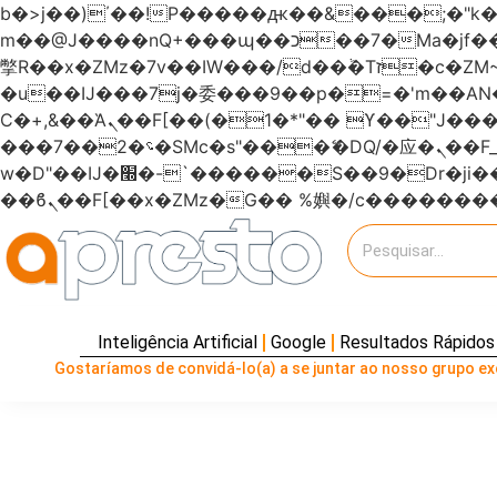
b�>j��)΄��!P�����ԫ��&���;�"k��B�޶�}��������p�SVT�(w��ę��!j�����
m��@J����nQ+���պ��כ��7�Ma�jf��J��ͱ4j���Ѳ�
撆R��x�ZMz�7v��IW���/d��ٞ�Тז�c�ZM~�ji�� ߒ��sQz�����Ԡ��DW��3�De�n"��M�+/��������B��:�-
�u��IJ���7j�委���9��p�=�'m��
Ϲ�+,&��Ὰܢ��F[��(�1�*"�� ϒ��"J����ԧ�����<�;�b"�� ���"j�����ܢ��F[��x� ,�!q�� қ�*]/
���؝�2��7�SMc�s"���ޭ�DQ/�应�ܢ��F_��!� :�s"������7`��������F��+�SVT�n"��IJ����nQ/�应����B ��4�
w�D"��IJ�׭�-`������S��9�Dr�ji��EJ߅��gJ�应��矁[��x�ZM~�n"��IB؃��!'����Тѕ��+��(m��IK�ʭ�/|
Inteligência Artificial
Google
Resultados Rápidos
Gostaríamos de convidá-lo(a) a se juntar ao nosso grupo exc