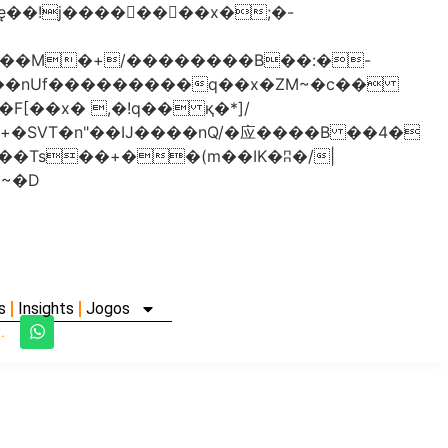
���nUf���������q��x�ZM~�
c��
�졾�ܢ��F[��R�ZM~�D
s
Insights
Jogos
.