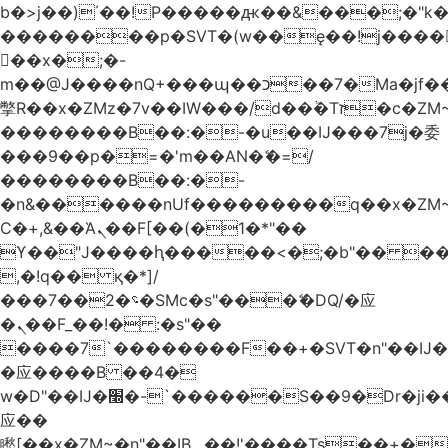
b�>j��)΄��!P�����ԫ��&���;�"k��B
��������p�SVT�(w��ę��!j����
��x�;�-
m��@J����nQ+���պ��כ��7�Ma�jf��J��ͱ4j���Ѳ�
撆R��x�ZMz�7v��IW���/d��ٞ�Тז�c�ZM~�ji�� ߒ��sQz�����Ԡ��DW��3�De�n"��M�+/
��������B��:�-�u��IJ���7j�委
���9��p�=�'m��AN�ޭ�=/
��������B��:�-
�n&������nUf���������q��x�ZM
Ϲ�+,&��Ὰܢ��F[��(�1�*"��
ϒ��"J����ԧ�����<�;�b"�� ���"j����
,�!q�� қ�*]/
���؝�2��7�SMc�s"���ޭ�DQ/�应
�ܢ��F_��!� :�s"��
����7`��������F��+�SVT�n"��IJ�
�应����B ��4�
w�D"��IJ�׭�-`������S��9�Dr�ji��EJ߅��gJ�
应��
矁[��x�ZM~�n"��IB؃��!'����Тѕ��+��(m��IK�ʭ�/|