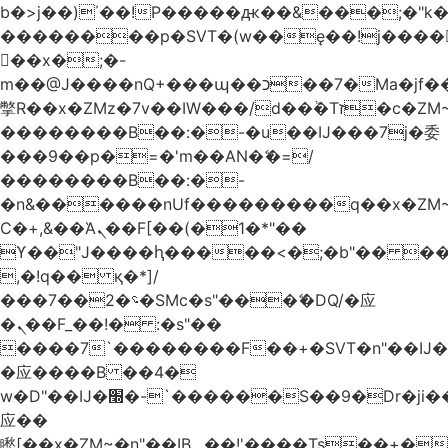
b�>j��)΄��!P�����ԫ��&���;�"k��B
��������p�SVT�(w��ę��!j����
��x�;�-
m��@J����nQ+���պ��כ��7�Ma�jf��J��ͱ4j���Ѳ�
撆R��x�ZMz�7v��IW���/d��ٞ�Тז�c�ZM~�ji�� ߒ��sQz�����Ԡ��DW��3�De�n"��M�+/
��������B��:�-�u��IJ���7j�委
���9��p�=�'m��AN�ޭ�=/
��������B��:�-
�n&������nUf���������q��x�ZM
Ϲ�+,&��Ὰܢ��F[��(�1�*"��
ϒ��"J����ԧ�����<�;�b"�� ���"j����
,�!q�� қ�*]/
���؝�2��7�SMc�s"���ޭ�DQ/�应
�ܢ��F_��!� :�s"��
����7`��������F��+�SVT�n"��IJ�
�应����B ��4�
w�D"��IJ�׭�-`������S��9�Dr�ji��EJ߅��gJ�
应��
矁[��x�ZM~�n"��IB؃��!'����Тѕ��+��(m��IK�ʭ�/|