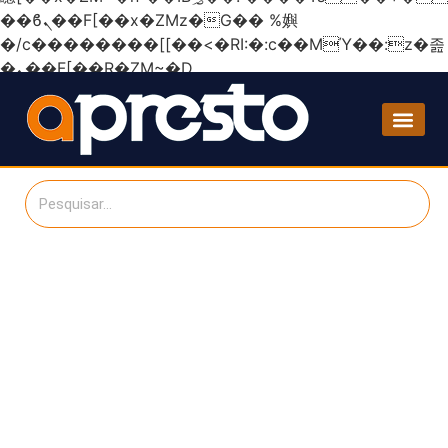
��ϐܢ��F[��x�ZMz�G�� %嬩
�/c��������[[��<�RI:�:c��MΎ��:z�졾
�ܢ��F[��R�ZM~�D