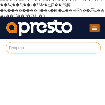
��ϐܢ��F[��x�ZMz�G�� %嬩
�/c��������[[��<�RI:�:c��MΎ��:z�졾
�ܢ��F[��R�ZM~�D