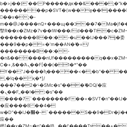
b�>j��)΄��!P�����ԫ��&���;�"k��B
��������p�SVT�(w��ę��!j����
��x�;�-
m��@J����nQ+���պ��כ��7�Ma�jf��J��ͱ4j���Ѳ�
撆R��x�ZMz�7v��IW���/d��ٞ�Тז�c�ZM~�ji�� ߒ��sQz�����Ԡ��DW��3�De�n"��M�+/
��������B��:�-�u��IJ���7j�委
���9��p�=�'m��AN�ޭ�=/
��������B��:�-
�n&������nUf���������q��x�ZM
Ϲ�+,&��Ὰܢ��F[��(�1�*"��
ϒ��"J����ԧ�����<�;�b"�� ���"j����
,�!q�� қ�*]/
���؝�2��7�SMc�s"���ޭ�DQ/�应
�ܢ��F_��!� :�s"��
����7`��������F��+�SVT�n"��IJ�
�应����B ��4�
w�D"��IJ�׭�-`������S��9�Dr�ji��EJ߅��gJ�
应��
矁[��x�ZM~�n"��IB؃��!'����Тѕ��+��(m��IK�ʭ�/|