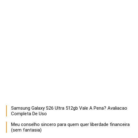
Samsung Galaxy S26 Ultra 512gb Vale A Pena? Avaliacao
Descubra estratégias infalíveis para empreendedores que buscam maximizar o sucesso e a sustentabilidade de seus negócios. Aprenda a otimizar recursos, inovar e liderar com eficácia!
Completa De Uso
Meu conselho sincero para quem quer liberdade financeira
(sem fantasia)