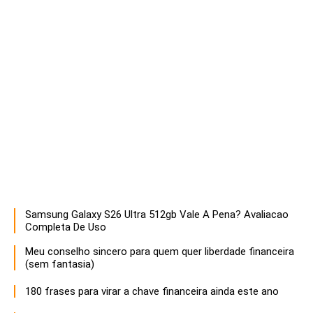
Samsung Galaxy S26 Ultra 512gb Vale A Pena? Avaliacao
Descubra estratégias infalíveis para empreendedores que buscam maximizar o sucesso e a sustentabilidade de seus negócios. Aprenda a otimizar recursos, inovar e liderar com eficácia!
Completa De Uso
Meu conselho sincero para quem quer liberdade financeira
(sem fantasia)
180 frases para virar a chave financeira ainda este ano