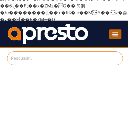
��ϐܢ��F[��x�ZMz�G�� %嬩
�/c��������[[��<�RI:�:c��MΎ��:z�졾
�ܢ��F[��R�ZM~�D