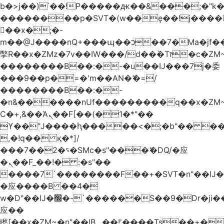
b�>j��)΄��!P�����ԫ��&���;�"k��B
��������p�SVT�(w��ę��!j����
��x�;�-
m��@J����nQ+���պ��כ��7�Ma�jf��J��ͱ4j���Ѳ�
撆R��x�ZMz�7v��IW���/d��ٞ�Тז�c�ZM~�ji�� ߒ��sQz�����Ԡ��DW��3�De�n"��M�+/
��������B��:�-�u��IJ���7j�委
���9��p�=�'m��AN�ޭ�=/
��������B��:�-
�n&������nUf���������q��x�ZM
Ϲ�+,&��Ὰܢ��F[��(�1�*"��
ϒ��"J����ԧ�����<�;�b"�� ���"j����
,�!q�� қ�*]/
���؝�2��7�SMc�s"���ޭ�DQ/�应
�ܢ��F_��!� :�s"��
����7`��������F��+�SVT�n"��IJ�
�应����B ��4�
w�D"��IJ�׭�-`������S��9�Dr�ji��EJ߅��gJ�
应��
矁[��x�ZM~�n"��IB؃��!'����Тѕ��+��(m��IK�ʭ�/|