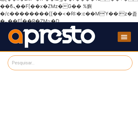
��ϐܢ��F[��x�ZMz�G�� %嬩
�/c��������[[��<�RI:�:c��MΎ��:z�졾
�ܢ��F[��R�ZM~�D