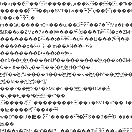
b�>j��)΄��!P�����ԫ��&���;�"k��B
��������p�SVT�(w��ę��!j����
��x�;�-
m��@J����nQ+���պ��כ��7�Ma�jf��J��ͱ4j���Ѳ�
撆R��x�ZMz�7v��IW���/d��ٞ�Тז�c�ZM~�ji�� ߒ��sQz�����Ԡ��DW��3�De�n"��M�+/
��������B��:�-�u��IJ���7j�委
���9��p�=�'m��AN�ޭ�=/
��������B��:�-
�n&������nUf���������q��x�ZM
Ϲ�+,&��Ὰܢ��F[��(�1�*"��
ϒ��"J����ԧ�����<�;�b"�� ���"j����
,�!q�� қ�*]/
���؝�2��7�SMc�s"���ޭ�DQ/�应
�ܢ��F_��!� :�s"��
����7`��������F��+�SVT�n"��IJ�
�应����B ��4�
w�D"��IJ�׭�-`������S��9�Dr�ji��EJ߅��gJ�
应��
矁[��x�ZM~�n"��IB؃��!'����Тѕ��+��(m��IK�ʭ�/|