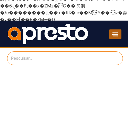
��ϐܢ��F[��x�ZMz�G�� %嬩
�/c��������[[��<�RI:�:c��MΎ��:z�졾
�ܢ��F[��R�ZM~�D