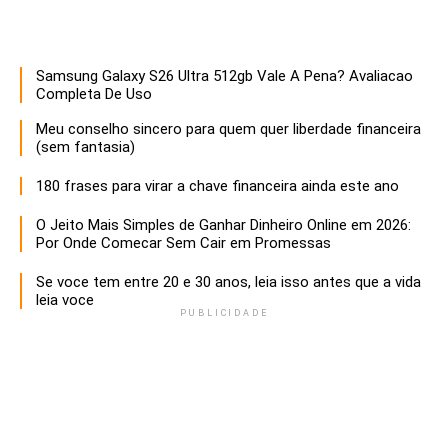
Samsung Galaxy S26 Ultra 512gb Vale A Pena? Avaliacao
Descubra estratégias infalíveis para empreendedores que buscam maximizar o sucesso e a sustentabilidade de seus negócios. Aprenda a otimizar recursos, inovar e liderar com eficácia!
Completa De Uso
Meu conselho sincero para quem quer liberdade financeira
(sem fantasia)
180 frases para virar a chave financeira ainda este ano
O Jeito Mais Simples de Ganhar Dinheiro Online em 2026:
Por Onde Comecar Sem Cair em Promessas
Se voce tem entre 20 e 30 anos, leia isso antes que a vida
leia voce
PUBLICIDADE