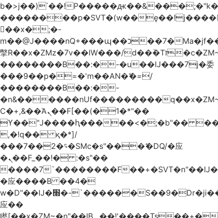
b�>j��)΄��!P�����ԫ��&���;�"k��B
��������p�SVT�(w��ę��!j����
��x�;�-
m��@J����nQ+���պ��כ��7�Ma�jf��J��ͱ4j���Ѳ�
撆R��x�ZMz�7v��IW���/d��ٞ�Тז�c�ZM~�ji�� ߒ��sQz�����Ԡ��DW��3�De�n"��M�+/
��������B��:�-�u��IJ���7j�委
���9��p�=�'m��AN�ޭ�=/
��������B��:�-
�n&������nUf���������q��x�ZM
Ϲ�+,&��Ὰܢ��F[��(�1�*"��
ϒ��"J����ԧ�����<�;�b"�� ���"j����
,�!q�� қ�*]/
���؝�2��7�SMc�s"���ޭ�DQ/�应
�ܢ��F_��!� :�s"��
����7`��������F��+�SVT�n"��IJ�
�应����B ��4�
w�D"��IJ�׭�-`������S��9�Dr�ji��EJ߅��gJ�
应��
矁[��x�ZM~�n"��IB؃��!'����Тѕ��+��(m��IK�ʭ�/|