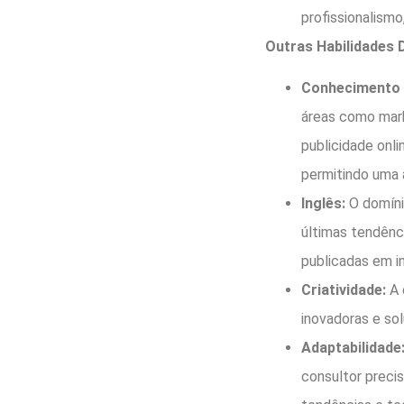
profissionalism
Outras Habilidades 
Conhecimento d
áreas como mark
publicidade onli
permitindo uma 
Inglês:
O domíni
últimas tendênc
publicadas em in
Criatividade:
A 
inovadoras e so
Adaptabilidade
consultor preci