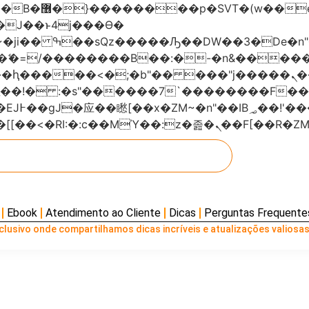
���x�;�-
AN�ޭ�=/��������B��:�-�n&���
��ϐܢ��F[��x�ZMz�G�� %嬩�/c��������[[��<�RI:�:c��MΎ��:z
Ebook
Atendimento ao Cliente
Dicas
Perguntas Frequente
lusivo onde compartilhamos dicas incríveis e atualizações valiosas