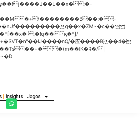
���nUf���������q��x�ZM~�
c��
�졾�ܢ��F[��R�ZM~�D
s
Insights
Jogos
.