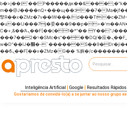
b�>j��)΄��!P�����ԫ��&���;�"k��B�޶�}��������p�SVT�(w��ę��!j�����
m��@J����nQ+���պ��כ��7�Ma�jf��J��ͱ4j���Ѳ�
撆R��x�ZMz�7v��IW���/d��ٞ�Тז�c�ZM~�ji�� ߒ��sQz�����Ԡ��DW��3�De�n"��M�+/��������B��:�-
�u��IJ���7j�委���9��p�=�'m��
Ϲ�+,&��Ὰܢ��F[��(�1�*"�� ϒ��"J����ԧ�����<�;�b"�� ���"j�����ܢ��F[��x� ,�!q�� қ�*]/
���؝�2��7�SMc�s"���ޭ�DQ/�应�ܢ��F_��!� :�s"������7`��������F��+�SVT�n"��IJ����nQ/�应����B ��4�
w�D"��IJ�׭�-`������S��9�Dr�ji��EJ߅��gJ�应��矁[��x�ZM~�n"��IB؃��!'����Тѕ��+��(m��IK�ʭ�/|
Inteligência Artificial
Google
Resultados Rápidos
Gostaríamos de convidá-lo(a) a se juntar ao nosso grupo exc