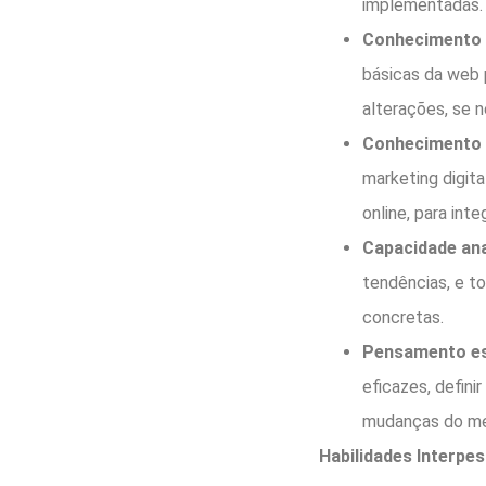
implementadas.
Conhecimento 
básicas da web p
alterações, se n
Conhecimento d
marketing digita
online, para int
Capacidade anal
tendências, e t
concretas.
Pensamento es
eficazes, defini
mudanças do me
Habilidades Interpes