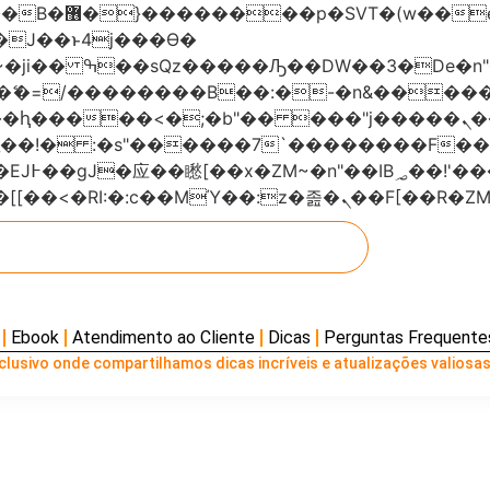
���x�;�-
AN�ޭ�=/��������B��:�-�n&���
��ϐܢ��F[��x�ZMz�G�� %嬩�/c��������[[��<�RI:�:c��MΎ��:z
Ebook
Atendimento ao Cliente
Dicas
Perguntas Frequente
lusivo onde compartilhamos dicas incríveis e atualizações valiosas