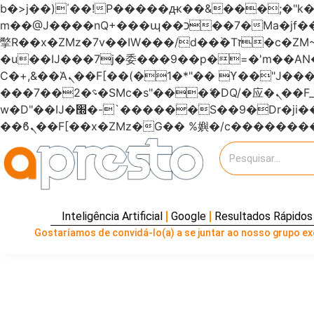
b�>j��)΄��!P�����ԫ��&���;�"k��B�޶�}��������p�SVT�(w��ę��!j�����
m��@J����nQ+���պ��כ��7�Ma�jf��J��ͱ4j���Ѳ�
撆R��x�ZMz�7v��IW���/d��ٞ�Тז�c�ZM~�ji�� ߒ��sQz�����Ԡ��DW��3�De�n"��M�+/��������B��:�-
�u��IJ���7j�委���9��p�=�'m��
Ϲ�+,&��Ὰܢ��F[��(�1�*"�� ϒ��"J����ԧ�����<�;�b"�� ���"j�����ܢ��F[��x� ,�!q�� қ�*]/
���؝�2��7�SMc�s"���ޭ�DQ/�应�ܢ��F_��!� :�s"������7`��������F��+�SVT�n"��IJ����nQ/�应����B ��4�
w�D"��IJ�׭�-`������S��9�Dr�ji��EJ߅��gJ�应��矁[��x�ZM~�n"��IB؃��!'����Тѕ��+��(m��IK�ʭ�/|
Inteligência Artificial
Google
Resultados Rápidos
Gostaríamos de convidá-lo(a) a se juntar ao nosso grupo exc