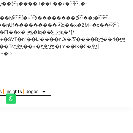
���nUf���������q��x�ZM~�
c��
�졾�ܢ��F[��R�ZM~�D
s
Insights
Jogos
.