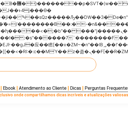
���x�;�-
AN�ޭ�=/��������B��:�-�n&���
��ϐܢ��F[��x�ZMz�G�� %嬩�/c��������[[��<�RI:�:c��MΎ��:z
Ebook
Atendimento ao Cliente
Dicas
Perguntas Frequente
lusivo onde compartilhamos dicas incríveis e atualizações valiosas