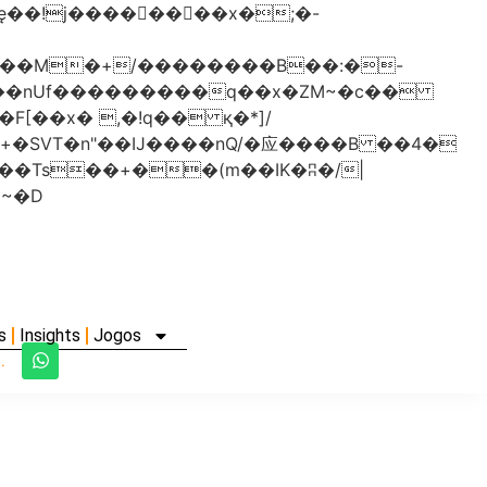
���nUf���������q��x�ZM~�
c��
�졾�ܢ��F[��R�ZM~�D
s
Insights
Jogos
.