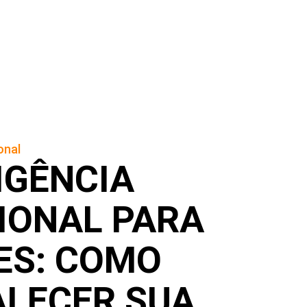
onal
IGÊNCIA
IONAL PARA
ES: COMO
ALECER SUA