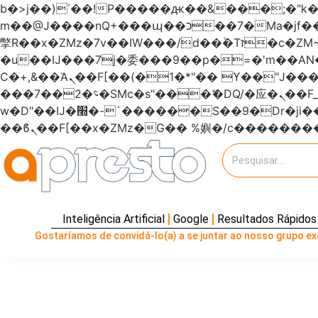
b�>j��)΄��!P�����ԫ��&���;�"k��B�޶�}��������p�SVT�(w��ę��!j�����
m��@J����nQ+���պ��כ��7�Ma�jf��J��ͱ4j���Ѳ�
撆R��x�ZMz�7v��IW���/d��ٞ�Тז�c�ZM~�ji�� ߒ��sQz�����Ԡ��DW��3�De�n"��M�+/��������B��:�-
�u��IJ���7j�委���9��p�=�'m��
Ϲ�+,&��Ὰܢ��F[��(�1�*"�� ϒ��"J����ԧ�����<�;�b"�� ���"j�����ܢ��F[��x� ,�!q�� қ�*]/
���؝�2��7�SMc�s"���ޭ�DQ/�应�ܢ��F_��!� :�s"������7`��������F��+�SVT�n"��IJ����nQ/�应����B ��4�
w�D"��IJ�׭�-`������S��9�Dr�ji��EJ߅��gJ�应��矁[��x�ZM~�n"��IB؃��!'����Тѕ��+��(m��IK�ʭ�/|
Inteligência Artificial
Google
Resultados Rápidos
Gostaríamos de convidá-lo(a) a se juntar ao nosso grupo exc