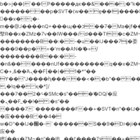
b�>j��)΄��!P�����ԫ��&���;�"k��B
��������p�SVT�(w��ę��!j����
��x�;�-
m��@J����nQ+���պ��כ��7�Ma�jf��J��ͱ4j���Ѳ�
撆R��x�ZMz�7v��IW���/d��ٞ�Тז�c�ZM~�ji�� ߒ��sQz�����Ԡ��DW��3�De�n"��M�+/
��������B��:�-�u��IJ���7j�委
���9��p�=�'m��AN�ޭ�=/
��������B��:�-
�n&������nUf���������q��x�ZM
Ϲ�+,&��Ὰܢ��F[��(�1�*"��
ϒ��"J����ԧ�����<�;�b"�� ���"j����
,�!q�� қ�*]/
���؝�2��7�SMc�s"���ޭ�DQ/�应
�ܢ��F_��!� :�s"��
����7`��������F��+�SVT�n"��IJ�
�应����B ��4�
w�D"��IJ�׭�-`������S��9�Dr�ji��EJ߅��gJ�
应��
矁[��x�ZM~�n"��IB؃��!'����Тѕ��+��(m��IK�ʭ�/|