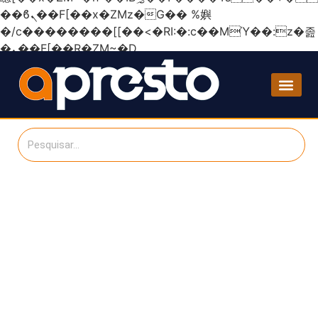
��ϐܢ��F[��x�ZMz�G�� %嬩
�/c��������[[��<�RI:�:c��MΎ��:z�졾
�ܢ��F[��R�ZM~�D