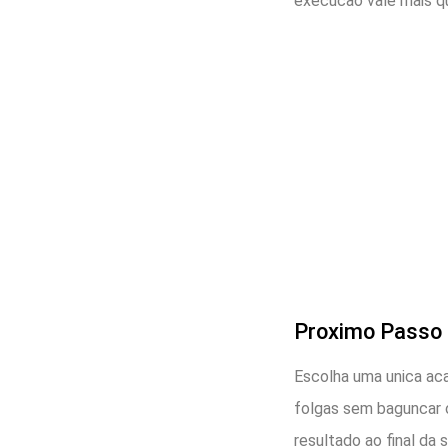
execucao vale mais q
Proximo Passo
Escolha uma unica aca
folgas sem baguncar 
resultado ao final da 