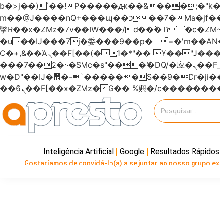
b�>j��)΄��!P�����ԫ��&���;�"k��B�޶�}��������p�SVT�(w��ę��!j�����
m��@J����nQ+���պ��כ��7�Ma�jf��J��ͱ4j���Ѳ�
撆R��x�ZMz�7v��IW���/d��ٞ�Тז�c�ZM~�ji�� ߒ��sQz�����Ԡ��DW��3�De�n"��M�+/��������B��:�-
�u��IJ���7j�委���9��p�=�'m��
Ϲ�+,&��Ὰܢ��F[��(�1�*"�� ϒ��"J����ԧ�����<�;�b"�� ���"j�����ܢ��F[��x� ,�!q�� қ�*]/
���؝�2��7�SMc�s"���ޭ�DQ/�应�ܢ��F_��!� :�s"������7`��������F��+�SVT�n"��IJ����nQ/�应����B ��4�
w�D"��IJ�׭�-`������S��9�Dr�ji��EJ߅��gJ�应��矁[��x�ZM~�n"��IB؃��!'����Тѕ��+��(m��IK�ʭ�/|
Inteligência Artificial
Google
Resultados Rápidos
Gostaríamos de convidá-lo(a) a se juntar ao nosso grupo exc