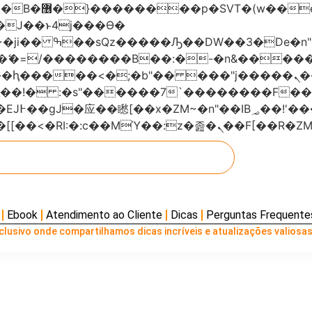
���x�;�-
AN�ޭ�=/��������B��:�-�n&���
��ϐܢ��F[��x�ZMz�G�� %嬩�/c��������[[��<�RI:�:c��MΎ��:z
Ebook
Atendimento ao Cliente
Dicas
Perguntas Frequente
lusivo onde compartilhamos dicas incríveis e atualizações valiosas