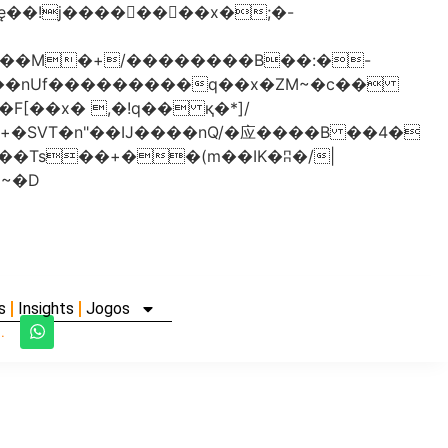
���nUf���������q��x�ZM~�
c��
�졾�ܢ��F[��R�ZM~�D
s
Insights
Jogos
.