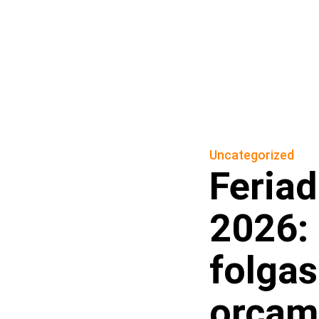
Uncategorized
Feriad
2026:
folga
orcam