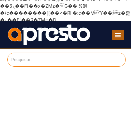
��ϐܢ��F[��x�ZMz�G�� %嬩
�/c��������[[��<�RI:�:c��MΎ��:z�졾
�ܢ��F[��R�ZM~�D