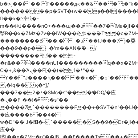
b�>j��)΄��!P�����ԫ��&���;�"k��B
��������p�SVT�(w��ę��!j����
��x�;�-
m��@J����nQ+���պ��כ��7�Ma�jf��J��ͱ4j���Ѳ�
撆R��x�ZMz�7v��IW���/d��ٞ�Тז�c�ZM~�ji�� ߒ��sQz�����Ԡ��DW��3�De�n"��M�+/
��������B��:�-�u��IJ���7j�委
���9��p�=�'m��AN�ޭ�=/
��������B��:�-
�n&������nUf���������q��x�ZM
Ϲ�+,&��Ὰܢ��F[��(�1�*"��
ϒ��"J����ԧ�����<�;�b"�� ���"j����
,�!q�� қ�*]/
���؝�2��7�SMc�s"���ޭ�DQ/�应
�ܢ��F_��!� :�s"��
����7`��������F��+�SVT�n"��IJ�
�应����B ��4�
w�D"��IJ�׭�-`������S��9�Dr�ji��EJ߅��gJ�
应��
矁[��x�ZM~�n"��IB؃��!'����Тѕ��+��(m��IK�ʭ�/|