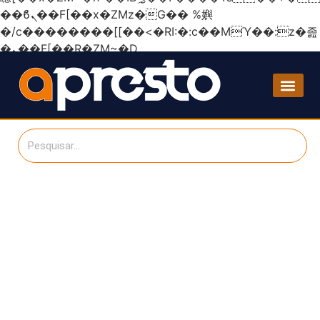
��ϐܢ��F[��x�ZMz�G�� %嬩
�/c��������[[��<�RI:�:c��MΎ��:z�졾
�ܢ��F[��R�ZM~�D