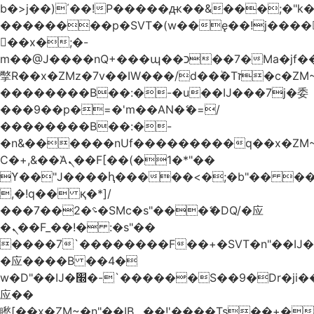
b�>j��)΄��!P�����ԫ��&���;�"k��B
��������p�SVT�(w��ę��!j����
��x�;�-
m��@J����nQ+���պ��כ��7�Ma�jf��J��ͱ4j���Ѳ�
撆R��x�ZMz�7v��IW���/d��ٞ�Тז�c�ZM~�ji�� ߒ��sQz�����Ԡ��DW��3�De�n"��M�+/
��������B��:�-�u��IJ���7j�委
���9��p�=�'m��AN�ޭ�=/
��������B��:�-
�n&������nUf���������q��x�ZM
Ϲ�+,&��Ὰܢ��F[��(�1�*"��
ϒ��"J����ԧ�����<�;�b"�� ���"j����
,�!q�� қ�*]/
���؝�2��7�SMc�s"���ޭ�DQ/�应
�ܢ��F_��!� :�s"��
����7`��������F��+�SVT�n"��IJ�
�应����B ��4�
w�D"��IJ�׭�-`������S��9�Dr�ji��EJ߅��gJ�
应��
矁[��x�ZM~�n"��IB؃��!'����Тѕ��+��(m��IK�ʭ�/|