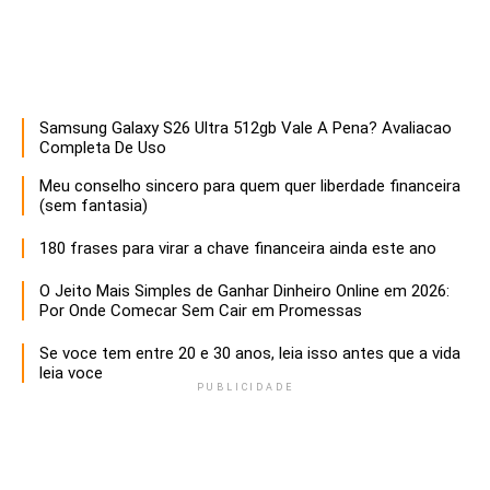
Samsung Galaxy S26 Ultra 512gb Vale A Pena? Avaliacao
Descubra estratégias infalíveis para empreendedores que buscam maximizar o sucesso e a sustentabilidade de seus negócios. Aprenda a otimizar recursos, inovar e liderar com eficácia!
Completa De Uso
Meu conselho sincero para quem quer liberdade financeira
(sem fantasia)
180 frases para virar a chave financeira ainda este ano
O Jeito Mais Simples de Ganhar Dinheiro Online em 2026:
Por Onde Comecar Sem Cair em Promessas
Se voce tem entre 20 e 30 anos, leia isso antes que a vida
leia voce
PUBLICIDADE