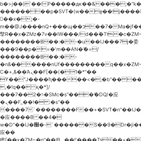
b�>j��)΄��!P�����ԫ��&���;�"k��B
��������p�SVT�(w��ę��!j����
��x�;�-
m��@J����nQ+���պ��כ��7�Ma�jf��J��ͱ4j���Ѳ�
撆R��x�ZMz�7v��IW���/d��ٞ�Тז�c�ZM~�ji�� ߒ��sQz�����Ԡ��DW��3�De�n"��M�+/
��������B��:�-�u��IJ���7j�委
���9��p�=�'m��AN�ޭ�=/
��������B��:�-
�n&������nUf���������q��x�ZM
Ϲ�+,&��Ὰܢ��F[��(�1�*"��
ϒ��"J����ԧ�����<�;�b"�� ���"j����
,�!q�� қ�*]/
���؝�2��7�SMc�s"���ޭ�DQ/�应
�ܢ��F_��!� :�s"��
����7`��������F��+�SVT�n"��IJ�
�应����B ��4�
w�D"��IJ�׭�-`������S��9�Dr�ji��EJ߅��gJ�
应��
矁[��x�ZM~�n"��IB؃��!'����Тѕ��+��(m��IK�ʭ�/|