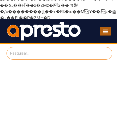
��ϐܢ��F[��x�ZMz�G�� %嬩
�/c��������[[��<�RI:�:c��MΎ��:z�졾
�ܢ��F[��R�ZM~�D