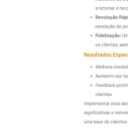
a retornar e re
Resolução Ráp
resolução de pro
Fidelização:
Um 
os clientes, au
Resultados Esper
Melhoria imediat
Aumento nas tax
Feedback posit
clientes.
Implementar essa abo
significativas e visív
uma base de clientes m