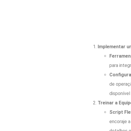
Implementar um
Ferramen
para integ
Configur
de operaçã
disponível
Treinar a Equi
Script Fle
encoraje a
detalhes e