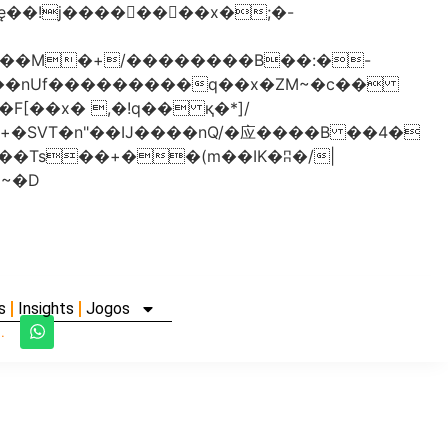
���nUf���������q��x�ZM~�
c��
�졾�ܢ��F[��R�ZM~�D
s
Insights
Jogos
.