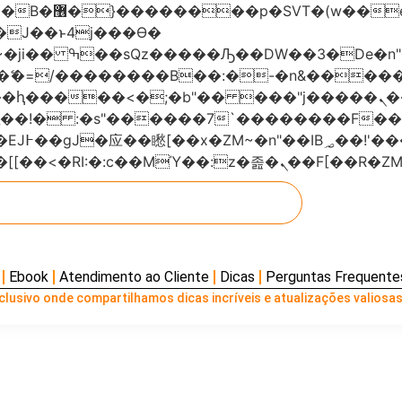
���x�;�-
AN�ޭ�=/��������B��:�-�n&���
��ϐܢ��F[��x�ZMz�G�� %嬩�/c��������[[��<�RI:�:c��MΎ��:z
Ebook
Atendimento ao Cliente
Dicas
Perguntas Frequente
lusivo onde compartilhamos dicas incríveis e atualizações valiosas