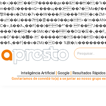
b�>j��)΄��!P�����ԫ��&���;�"k��B�޶�}��������p�SVT�(w��ę��!j�����
m��@J����nQ+���պ��כ��7�Ma�jf��J��ͱ4j���Ѳ�
撆R��x�ZMz�7v��IW���/d��ٞ�Тז�c�ZM~�ji�� ߒ��sQz�����Ԡ��DW��3�De�n"��M�+/��������B��:�-
�u��IJ���7j�委���9��p�=�'m��
Ϲ�+,&��Ὰܢ��F[��(�1�*"�� ϒ��"J����ԧ�����<�;�b"�� ���"j�����ܢ��F[��x� ,�!q�� қ�*]/
���؝�2��7�SMc�s"���ޭ�DQ/�应�ܢ��F_��!� :�s"������7`��������F��+�SVT�n"��IJ����nQ/�应����B ��4�
w�D"��IJ�׭�-`������S��9�Dr�ji��EJ߅��gJ�应��矁[��x�ZM~�n"��IB؃��!'����Тѕ��+��(m��IK�ʭ�/|
Inteligência Artificial
Google
Resultados Rápidos
Gostaríamos de convidá-lo(a) a se juntar ao nosso grupo exc