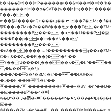
b�>j��)΄��!P�����ԫ��&���;�"k��B
��������p�SVT�(w��ę��!j����
��x�;�-
m��@J����nQ+���պ��כ��7�Ma�jf��J��ͱ4j���Ѳ�
撆R��x�ZMz�7v��IW���/d��ٞ�Тז�c�ZM~�ji�� ߒ��sQz�����Ԡ��DW��3�De�n"��M�+/
��������B��:�-�u��IJ���7j�委
���9��p�=�'m��AN�ޭ�=/
��������B��:�-
�n&������nUf���������q��x�ZM
Ϲ�+,&��Ὰܢ��F[��(�1�*"��
ϒ��"J����ԧ�����<�;�b"�� ���"j����
,�!q�� қ�*]/
���؝�2��7�SMc�s"���ޭ�DQ/�应
�ܢ��F_��!� :�s"��
����7`��������F��+�SVT�n"��IJ�
�应����B ��4�
w�D"��IJ�׭�-`������S��9�Dr�ji��EJ߅��gJ�
应��
矁[��x�ZM~�n"��IB؃��!'����Тѕ��+��(m��IK�ʭ�/|