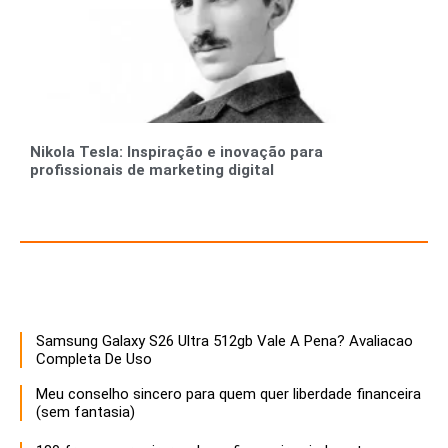
Nikola Tesla: Inspiração e inovação para
profissionais de marketing digital
Recursos para Empreendedores e Gestores
Samsung Galaxy S26 Ultra 512gb Vale A Pena? Avaliacao
Descubra estratégias infalíveis para empreendedores que buscam maximizar o sucesso e a sustentabilidade de seus negócios. Aprenda a otimizar recursos, inovar e liderar com eficácia!
Completa De Uso
Meu conselho sincero para quem quer liberdade financeira
(sem fantasia)