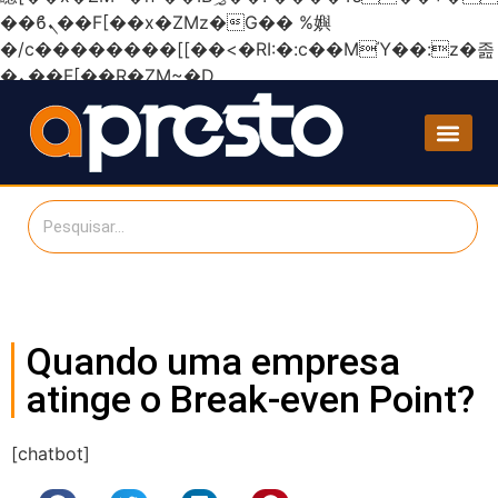
��ϐܢ��F[��x�ZMz�G�� %嬩
�/c��������[[��<�RI:�:c��MΎ��:z�졾
�ܢ��F[��R�ZM~�D
Quando uma empresa
atinge o Break-even Point?
[chatbot]