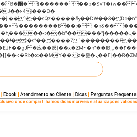
���x�;�-
AN�ޭ�=/��������B��:�-�n&���
��ϐܢ��F[��x�ZMz�G�� %嬩�/c��������[[��<�RI:�:c��MΎ��:z
Ebook
Atendimento ao Cliente
Dicas
Perguntas Frequente
lusivo onde compartilhamos dicas incríveis e atualizações valiosas