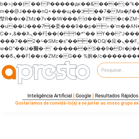
b�>j��)΄��!P�����ԫ��&���;�"k��B�޶�}��������p�SVT�(w��ę��!j�����
m��@J����nQ+���պ��כ��7�Ma�jf��J��ͱ4j���Ѳ�
撆R��x�ZMz�7v��IW���/d��ٞ�Тז�c�ZM~�ji�� ߒ��sQz�����Ԡ��DW��3�De�n"��M�+/��������B��:�-
�u��IJ���7j�委���9��p�=�'m��
Ϲ�+,&��Ὰܢ��F[��(�1�*"�� ϒ��"J����ԧ�����<�;�b"�� ���"j�����ܢ��F[��x� ,�!q�� қ�*]/
���؝�2��7�SMc�s"���ޭ�DQ/�应�ܢ��F_��!� :�s"������7`��������F��+�SVT�n"��IJ����nQ/�应����B ��4�
w�D"��IJ�׭�-`������S��9�Dr�ji��EJ߅��gJ�应��矁[��x�ZM~�n"��IB؃��!'����Тѕ��+��(m��IK�ʭ�/|
Inteligência Artificial
Google
Resultados Rápidos
Gostaríamos de convidá-lo(a) a se juntar ao nosso grupo exc