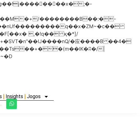
���nUf���������q��x�ZM~�
c��
�졾�ܢ��F[��R�ZM~�D
s
Insights
Jogos
.