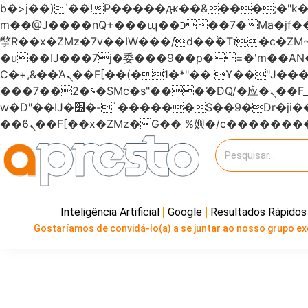
b�>j��)΄��!P�����ԫ��&���;�"k��B�޶�}��������p�SVT�(w��ę��!j�����
m��@J����nQ+���պ��כ��7�Ma�jf��J��ͱ4j���Ѳ�
撆R��x�ZMz�7v��IW���/d��ٞ�Тז�c�ZM~�ji�� ߒ��sQz�����Ԡ��DW��3�De�n"��M�+/��������B��:�-
�u��IJ���7j�委���9��p�=�'m��
Ϲ�+,&��Ὰܢ��F[��(�1�*"�� ϒ��"J����ԧ�����<�;�b"�� ���"j�����ܢ��F[��x� ,�!q�� қ�*]/
���؝�2��7�SMc�s"���ޭ�DQ/�应�ܢ��F_��!� :�s"������7`��������F��+�SVT�n"��IJ����nQ/�应����B ��4�
w�D"��IJ�׭�-`������S��9�Dr�ji��EJ߅��gJ�应��矁[��x�ZM~�n"��IB؃��!'����Тѕ��+��(m��IK�ʭ�/|
Inteligência Artificial
Google
Resultados Rápidos
Gostaríamos de convidá-lo(a) a se juntar ao nosso grupo exc