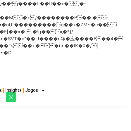
���nUf���������q��x�ZM~�
c��
�졾�ܢ��F[��R�ZM~�D
s
Insights
Jogos
.