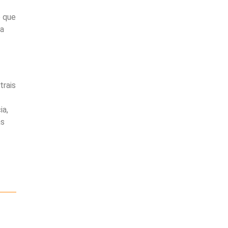
o que
 a
trais
ia,
as