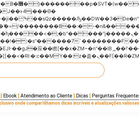
���x�;�-
AN�ޭ�=/��������B��:�-�n&���
��ϐܢ��F[��x�ZMz�G�� %嬩�/c��������[[��<�RI:�:c��MΎ��:z
Ebook
Atendimento ao Cliente
Dicas
Perguntas Frequente
lusivo onde compartilhamos dicas incríveis e atualizações valiosas