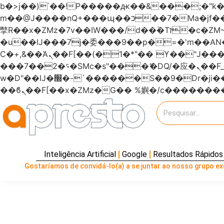
b�>j��)΄��!P�����ԫ��&���;�"k��B�޶�}��������p�SVT�(w��ę��!j�����
m��@J����nQ+���պ��כ��7�Ma�jf��J��ͱ4j���Ѳ�
撆R��x�ZMz�7v��IW���/d��ٞ�Тז�c�ZM~�ji�� ߒ��sQz�����Ԡ��DW��3�De�n"��M�+/��������B��:�-
�u��IJ���7j�委���9��p�=�'m��
Ϲ�+,&��Ὰܢ��F[��(�1�*"�� ϒ��"J����ԧ�����<�;�b"�� ���"j�����ܢ��F[��x� ,�!q�� қ�*]/
���؝�2��7�SMc�s"���ޭ�DQ/�应�ܢ��F_��!� :�s"������7`��������F��+�SVT�n"��IJ����nQ/�应����B ��4�
w�D"��IJ�׭�-`������S��9�Dr�ji��EJ߅��gJ�应��矁[��x�ZM~�n"��IB؃��!'����Тѕ��+��(m��IK�ʭ�/|
Inteligência Artificial
Google
Resultados Rápidos
Gostaríamos de convidá-lo(a) a se juntar ao nosso grupo exc