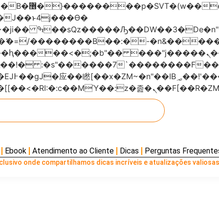
���x�;�-
AN�ޭ�=/��������B��:�-�n&���
��ϐܢ��F[��x�ZMz�G�� %嬩�/c��������[[��<�RI:�:c��MΎ��:z
Ebook
Atendimento ao Cliente
Dicas
Perguntas Frequente
lusivo onde compartilhamos dicas incríveis e atualizações valiosas