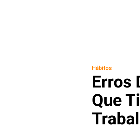
Hábitos
Erros 
Que T
Traba