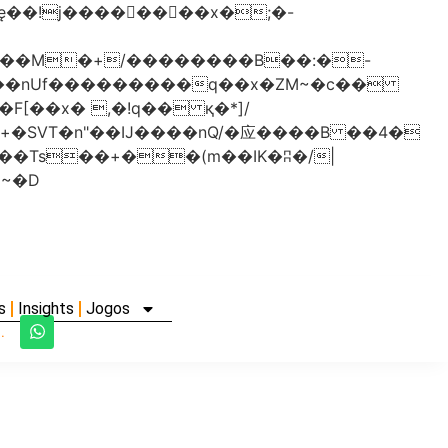
���nUf���������q��x�ZM~�
c��
�졾�ܢ��F[��R�ZM~�D
s
Insights
Jogos
.