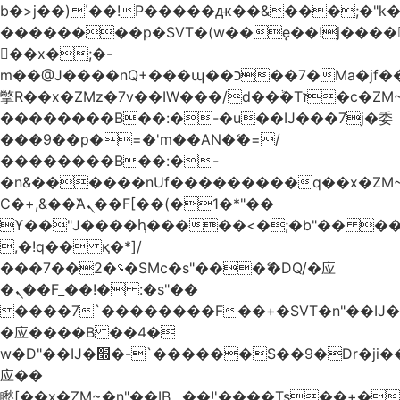
b�>j��)΄��!P�����ԫ��&���;�"k��B
��������p�SVT�(w��ę��!j����
��x�;�-
m��@J����nQ+���պ��כ��7�Ma�jf��J��ͱ4j���Ѳ�
撆R��x�ZMz�7v��IW���/d��ٞ�Тז�c�ZM~�ji�� ߒ��sQz�����Ԡ��DW��3�De�n"��M�+/
��������B��:�-�u��IJ���7j�委
���9��p�=�'m��AN�ޭ�=/
��������B��:�-
�n&������nUf���������q��x�ZM
Ϲ�+,&��Ὰܢ��F[��(�1�*"��
ϒ��"J����ԧ�����<�;�b"�� ���"j����
,�!q�� қ�*]/
���؝�2��7�SMc�s"���ޭ�DQ/�应
�ܢ��F_��!� :�s"��
����7`��������F��+�SVT�n"��IJ�
�应����B ��4�
w�D"��IJ�׭�-`������S��9�Dr�ji��EJ߅��gJ�
应��
矁[��x�ZM~�n"��IB؃��!'����Тѕ��+��(m��IK�ʭ�/|