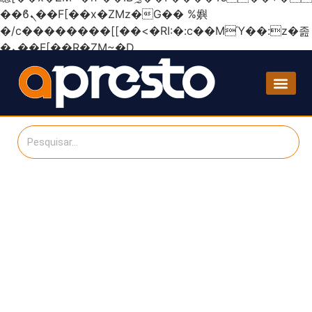
��ϐܢ��F[��x�ZMz�G�� %嬩
�/c��������[[��<�RI:�:c��MΎ��:z�졾
�ܢ��F[��R�ZM~�D