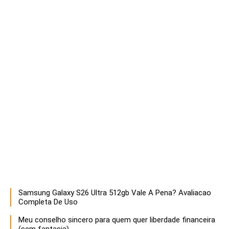
Samsung Galaxy S26 Ultra 512gb Vale A Pena? Avaliacao
Descubra estratégias infalíveis para empreendedores que buscam maximizar o sucesso e a sustentabilidade de seus negócios. Aprenda a otimizar recursos, inovar e liderar com eficácia!
Completa De Uso
Meu conselho sincero para quem quer liberdade financeira
(sem fantasia)