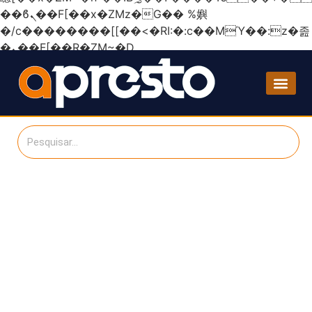
��ϐܢ��F[��x�ZMz�G�� %嬩
�/c��������[[��<�RI:�:c��MΎ��:z�졾
�ܢ��F[��R�ZM~�D