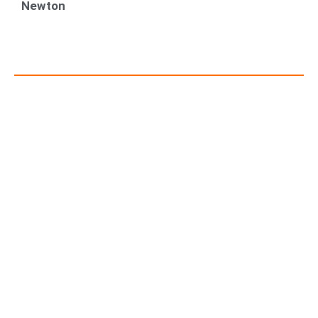
Newton
Recursos para Empreendedores e Gestores