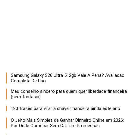
Samsung Galaxy S26 Ultra 512gb Vale A Pena? Avaliacao
Descubra estratégias infalíveis para empreendedores que buscam maximizar o sucesso e a sustentabilidade de seus negócios. Aprenda a otimizar recursos, inovar e liderar com eficácia!
Completa De Uso
Meu conselho sincero para quem quer liberdade financeira
(sem fantasia)
180 frases para virar a chave financeira ainda este ano
O Jeito Mais Simples de Ganhar Dinheiro Online em 2026:
Por Onde Comecar Sem Cair em Promessas