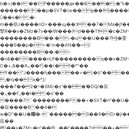
b�>j��)΄��!P�����ԫ��&���;�"k��B
��������p�SVT�(w��ę��!j����
��x�;�-
m��@J����nQ+���պ��כ��7�Ma�jf��J��ͱ4j���Ѳ�
撆R��x�ZMz�7v��IW���/d��ٞ�Тז�c�ZM~�ji�� ߒ��sQz�����Ԡ��DW��3�De�n"��M�+/
��������B��:�-�u��IJ���7j�委
���9��p�=�'m��AN�ޭ�=/
��������B��:�-
�n&������nUf���������q��x�ZM
Ϲ�+,&��Ὰܢ��F[��(�1�*"��
ϒ��"J����ԧ�����<�;�b"�� ���"j����
,�!q�� қ�*]/
���؝�2��7�SMc�s"���ޭ�DQ/�应
�ܢ��F_��!� :�s"��
����7`��������F��+�SVT�n"��IJ�
�应����B ��4�
w�D"��IJ�׭�-`������S��9�Dr�ji��EJ߅��gJ�
应��
矁[��x�ZM~�n"��IB؃��!'����Тѕ��+��(m��IK�ʭ�/|