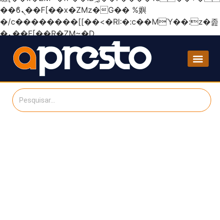
��ϐܢ��F[��x�ZMz�G�� %嬩
�/c��������[[��<�RI:�:c��MΎ��:z�졾
�ܢ��F[��R�ZM~�D