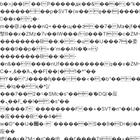
b�>j��)΄��!P�����ԫ��&���;�"k��B
��������p�SVT�(w��ę��!j����
��x�;�-
m��@J����nQ+���պ��כ��7�Ma�jf��J��ͱ4j���Ѳ�
撆R��x�ZMz�7v��IW���/d��ٞ�Тז�c�ZM~�ji�� ߒ��sQz�����Ԡ��DW��3�De�n"��M�+/
��������B��:�-�u��IJ���7j�委
���9��p�=�'m��AN�ޭ�=/
��������B��:�-
�n&������nUf���������q��x�ZM
Ϲ�+,&��Ὰܢ��F[��(�1�*"��
ϒ��"J����ԧ�����<�;�b"�� ���"j����
,�!q�� қ�*]/
���؝�2��7�SMc�s"���ޭ�DQ/�应
�ܢ��F_��!� :�s"��
����7`��������F��+�SVT�n"��IJ�
�应����B ��4�
w�D"��IJ�׭�-`������S��9�Dr�ji��EJ߅��gJ�
应��
矁[��x�ZM~�n"��IB؃��!'����Тѕ��+��(m��IK�ʭ�/|