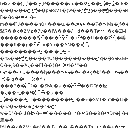
b�>j��)΄��!P�����ԫ��&���;�"k��B
��������p�SVT�(w��ę��!j����
��x�;�-
m��@J����nQ+���պ��כ��7�Ma�jf��J��ͱ4j���Ѳ�
撆R��x�ZMz�7v��IW���/d��ٞ�Тז�c�ZM~�ji�� ߒ��sQz�����Ԡ��DW��3�De�n"��M�+/
��������B��:�-�u��IJ���7j�委
���9��p�=�'m��AN�ޭ�=/
��������B��:�-
�n&������nUf���������q��x�ZM
Ϲ�+,&��Ὰܢ��F[��(�1�*"��
ϒ��"J����ԧ�����<�;�b"�� ���"j����
,�!q�� қ�*]/
���؝�2��7�SMc�s"���ޭ�DQ/�应
�ܢ��F_��!� :�s"��
����7`��������F��+�SVT�n"��IJ�
�应����B ��4�
w�D"��IJ�׭�-`������S��9�Dr�ji��EJ߅��gJ�
应��
矁[��x�ZM~�n"��IB؃��!'����Тѕ��+��(m��IK�ʭ�/|