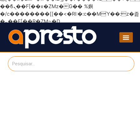
��ϐܢ��F[��x�ZMz�G�� %嬩
�/c��������[[��<�RI:�:c��MΎ��:z�졾
�ܢ��F[��R�ZM~�D