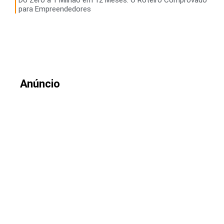
Do Zero a 1 Milhao em 12 Meses: O Roteiro Comprovado
para Empreendedores
Anúncio