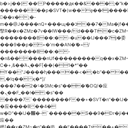
b�>j��)΄��!P�����ԫ��&���;�"k��B
��������p�SVT�(w��ę��!j����
��x�;�-
m��@J����nQ+���պ��כ��7�Ma�jf��J��ͱ4j���Ѳ�
撆R��x�ZMz�7v��IW���/d��ٞ�Тז�c�ZM~�ji�� ߒ��sQz�����Ԡ��DW��3�De�n"��M�+/
��������B��:�-�u��IJ���7j�委
���9��p�=�'m��AN�ޭ�=/
��������B��:�-
�n&������nUf���������q��x�ZM
Ϲ�+,&��Ὰܢ��F[��(�1�*"��
ϒ��"J����ԧ�����<�;�b"�� ���"j����
,�!q�� қ�*]/
���؝�2��7�SMc�s"���ޭ�DQ/�应
�ܢ��F_��!� :�s"��
����7`��������F��+�SVT�n"��IJ�
�应����B ��4�
w�D"��IJ�׭�-`������S��9�Dr�ji��EJ߅��gJ�
应��
矁[��x�ZM~�n"��IB؃��!'����Тѕ��+��(m��IK�ʭ�/|