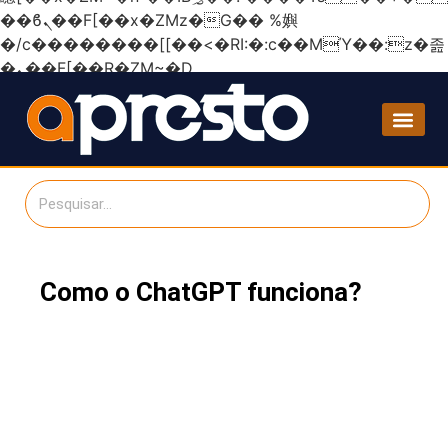
��ϐܢ��F[��x�ZMz�G�� %嬩
�/c��������[[��<�RI:�:c��MΎ��:z�졾
�ܢ��F[��R�ZM~�D
Como o ChatGPT funciona?