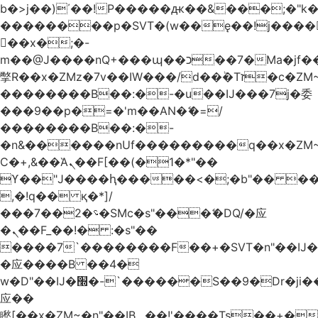
b�>j��)΄��!P�����ԫ��&���;�"k��B
��������p�SVT�(w��ę��!j����
��x�;�-
m��@J����nQ+���պ��כ��7�Ma�jf��J��ͱ4j���Ѳ�
撆R��x�ZMz�7v��IW���/d��ٞ�Тז�c�ZM~�ji�� ߒ��sQz�����Ԡ��DW��3�De�n"��M�+/
��������B��:�-�u��IJ���7j�委
���9��p�=�'m��AN�ޭ�=/
��������B��:�-
�n&������nUf���������q��x�ZM
Ϲ�+,&��Ὰܢ��F[��(�1�*"��
ϒ��"J����ԧ�����<�;�b"�� ���"j����
,�!q�� қ�*]/
���؝�2��7�SMc�s"���ޭ�DQ/�应
�ܢ��F_��!� :�s"��
����7`��������F��+�SVT�n"��IJ�
�应����B ��4�
w�D"��IJ�׭�-`������S��9�Dr�ji��EJ߅��gJ�
应��
矁[��x�ZM~�n"��IB؃��!'����Тѕ��+��(m��IK�ʭ�/|