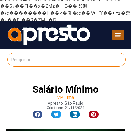
��ϐܢ��F[��x�ZMz�G�� %嬩
�/c��������[[��<�RI:�:c��MΎ��:z�졾
�ܢ��F[��R�ZM~�D
Salário Mínimo
VP Lima
Apresto, São Paulo
Criado em:
21/11/2024