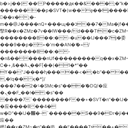
b�>j��)΄��!P�����ԫ��&���;�"k��B
��������p�SVT�(w��ę��!j����
��x�;�-
m��@J����nQ+���պ��כ��7�Ma�jf��J��ͱ4j���Ѳ�
撆R��x�ZMz�7v��IW���/d��ٞ�Тז�c�ZM~�ji�� ߒ��sQz�����Ԡ��DW��3�De�n"��M�+/
��������B��:�-�u��IJ���7j�委
���9��p�=�'m��AN�ޭ�=/
��������B��:�-
�n&������nUf���������q��x�ZM
Ϲ�+,&��Ὰܢ��F[��(�1�*"��
ϒ��"J����ԧ�����<�;�b"�� ���"j����
,�!q�� қ�*]/
���؝�2��7�SMc�s"���ޭ�DQ/�应
�ܢ��F_��!� :�s"��
����7`��������F��+�SVT�n"��IJ�
�应����B ��4�
w�D"��IJ�׭�-`������S��9�Dr�ji��EJ߅��gJ�
应��
矁[��x�ZM~�n"��IB؃��!'����Тѕ��+��(m��IK�ʭ�/|