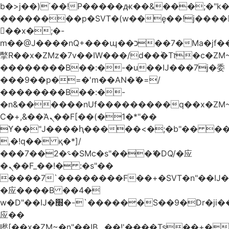
b�>j��)΄��!P�����ԫ��&���;�"k��B
��������p�SVT�(w��ę��!j����
��x�;�-
m��@J����nQ+���պ��כ��7�Ma�jf��J��ͱ4j���Ѳ�
撆R��x�ZMz�7v��IW���/d��ٞ�Тז�c�ZM~�ji�� ߒ��sQz�����Ԡ��DW��3�De�n"��M�+/
��������B��:�-�u��IJ���7j�委
���9��p�=�'m��AN�ޭ�=/
��������B��:�-
�n&������nUf���������q��x�ZM
Ϲ�+,&��Ὰܢ��F[��(�1�*"��
ϒ��"J����ԧ�����<�;�b"�� ���"j����
,�!q�� қ�*]/
���؝�2��7�SMc�s"���ޭ�DQ/�应
�ܢ��F_��!� :�s"��
����7`��������F��+�SVT�n"��IJ�
�应����B ��4�
w�D"��IJ�׭�-`������S��9�Dr�ji��EJ߅��gJ�
应��
矁[��x�ZM~�n"��IB؃��!'����Тѕ��+��(m��IK�ʭ�/|