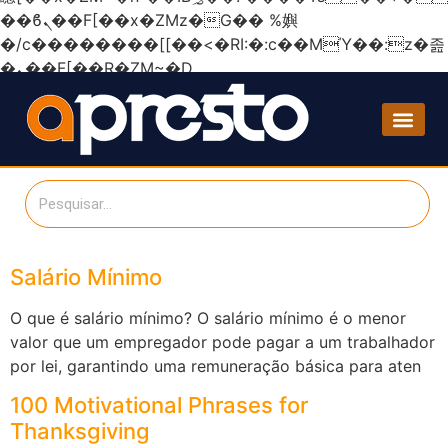
��ϐܢ��F[��x�ZMz�G�� %嬩
�/c��������[[��<�RI:�:c��MΎ��:z�졾
�ܢ��F[��R�ZM~�D
Salário Mínimo
O que é salário mínimo? O salário mínimo é o menor
valor que um empregador pode pagar a um trabalhador
por lei, garantindo uma remuneração básica para aten
100 Motivational Phrases for
Thanksgiving