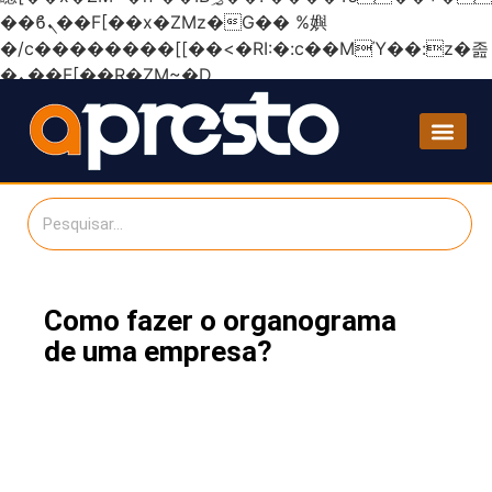
��ϐܢ��F[��x�ZMz�G�� %嬩
�/c��������[[��<�RI:�:c��MΎ��:z�졾
�ܢ��F[��R�ZM~�D
Como fazer o organograma
de uma empresa?