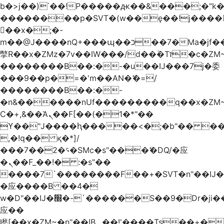
b�>j��)΄��!P�����ԫ��&���;�"k��B
��������p�SVT�(w��ę��!j����
��x�;�-
m��@J����nQ+���պ��כ��7�Ma�jf��J��ͱ4j���Ѳ�
撆R��x�ZMz�7v��IW���/d��ٞ�Тז�c�ZM~�ji�� ߒ��sQz�����Ԡ��DW��3�De�n"��M�+/
��������B��:�-�u��IJ���7j�委
���9��p�=�'m��AN�ޭ�=/
��������B��:�-
�n&������nUf���������q��x�ZM
Ϲ�+,&��Ὰܢ��F[��(�1�*"��
ϒ��"J����ԧ�����<�;�b"�� ���"j����
,�!q�� қ�*]/
���؝�2��7�SMc�s"���ޭ�DQ/�应
�ܢ��F_��!� :�s"��
����7`��������F��+�SVT�n"��IJ�
�应����B ��4�
w�D"��IJ�׭�-`������S��9�Dr�ji��EJ߅��gJ�
应��
矁[��x�ZM~�n"��IB؃��!'����Тѕ��+��(m��IK�ʭ�/|