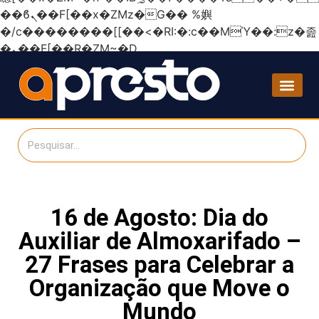
��ϐܢ��F[��x�ZMz�G�� %嬩
�/c��������[[��<�RI:�:c��MΎ��:z�졾
�ܢ��F[��R�ZM~�D
16 de Agosto: Dia do
Auxiliar de Almoxarifado –
27 Frases para Celebrar a
Organização que Move o
Mundo