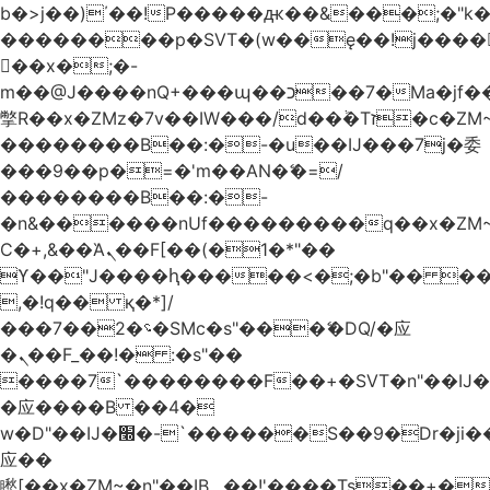
b�>j��)΄��!P�����ԫ��&���;�"k��B
��������p�SVT�(w��ę��!j����
��x�;�-
m��@J����nQ+���պ��כ��7�Ma�jf��J��ͱ4j���Ѳ�
撆R��x�ZMz�7v��IW���/d��ٞ�Тז�c�ZM~�ji�� ߒ��sQz�����Ԡ��DW��3�De�n"��M�+/
��������B��:�-�u��IJ���7j�委
���9��p�=�'m��AN�ޭ�=/
��������B��:�-
�n&������nUf���������q��x�ZM
Ϲ�+,&��Ὰܢ��F[��(�1�*"��
ϒ��"J����ԧ�����<�;�b"�� ���"j����
,�!q�� қ�*]/
���؝�2��7�SMc�s"���ޭ�DQ/�应
�ܢ��F_��!� :�s"��
����7`��������F��+�SVT�n"��IJ�
�应����B ��4�
w�D"��IJ�׭�-`������S��9�Dr�ji��EJ߅��gJ�
应��
矁[��x�ZM~�n"��IB؃��!'����Тѕ��+��(m��IK�ʭ�/|