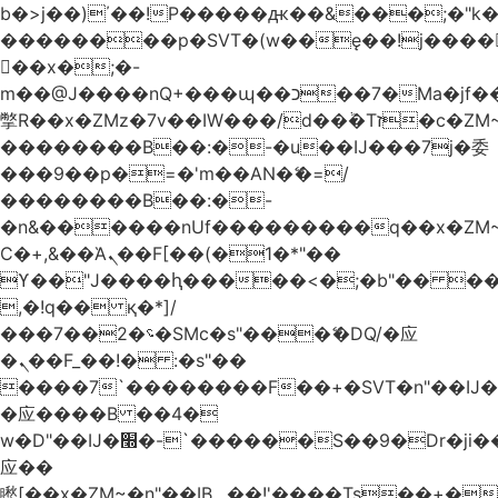
b�>j��)΄��!P�����ԫ��&���;�"k��B
��������p�SVT�(w��ę��!j����
��x�;�-
m��@J����nQ+���պ��כ��7�Ma�jf��J��ͱ4j���Ѳ�
撆R��x�ZMz�7v��IW���/d��ٞ�Тז�c�ZM~�ji�� ߒ��sQz�����Ԡ��DW��3�De�n"��M�+/
��������B��:�-�u��IJ���7j�委
���9��p�=�'m��AN�ޭ�=/
��������B��:�-
�n&������nUf���������q��x�ZM
Ϲ�+,&��Ὰܢ��F[��(�1�*"��
ϒ��"J����ԧ�����<�;�b"�� ���"j����
,�!q�� қ�*]/
���؝�2��7�SMc�s"���ޭ�DQ/�应
�ܢ��F_��!� :�s"��
����7`��������F��+�SVT�n"��IJ�
�应����B ��4�
w�D"��IJ�׭�-`������S��9�Dr�ji��EJ߅��gJ�
应��
矁[��x�ZM~�n"��IB؃��!'����Тѕ��+��(m��IK�ʭ�/|