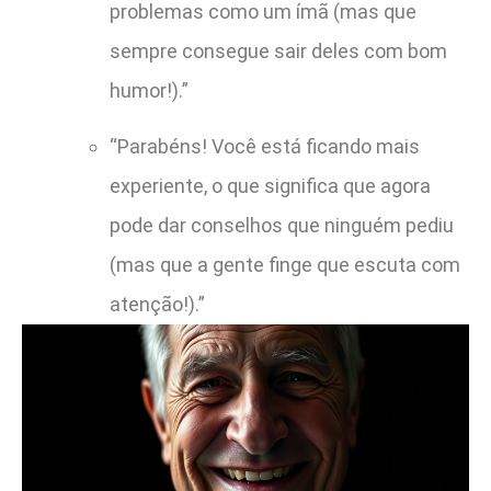
problemas como um ímã (mas que
sempre consegue sair deles com bom
humor!).”
“Parabéns! Você está ficando mais
experiente, o que significa que agora
pode dar conselhos que ninguém pediu
(mas que a gente finge que escuta com
atenção!).”