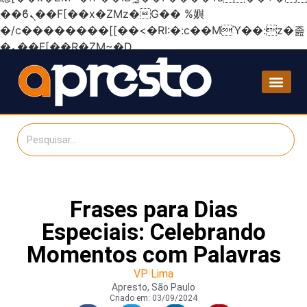
��ϐܢ��F[��x�ZMz�G�� %嬩
�/c��������[[��<�RI:�:c��MΎ��:z�졾
�ܢ��F[��R�ZM~�D
Frases para Dias
Especiais: Celebrando
Momentos com Palavras
VP Lima
Apresto, São Paulo
Criado em:
03/09/2024