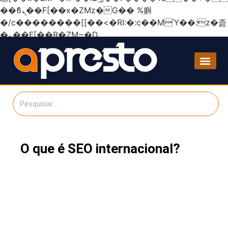
��ϐܢ��F[��x�ZMz�G�� %嬩
�/c��������[[��<�RI:�:c��MΎ��:z�졾
�ܢ��F[��R�ZM~�D
O que é SEO internacional?