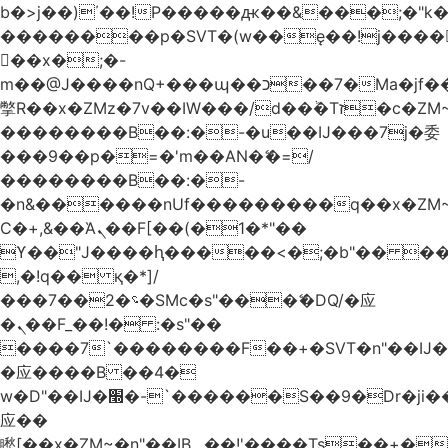
b�>j��)΄��!P�����ԫ��&���;�"k��B
��������p�SVT�(w��ę��!j����
��x�;�-
m��@J����nQ+���պ��כ��7�Ma�jf��J��ͱ4j���Ѳ�
撆R��x�ZMz�7v��IW���/d��ٞ�Тז�c�ZM~�ji�� ߒ��sQz�����Ԡ��DW��3�De�n"��M�+/
��������B��:�-�u��IJ���7j�委
���9��p�=�'m��AN�ޭ�=/
��������B��:�-
�n&������nUf���������q��x�ZM
Ϲ�+,&��Ὰܢ��F[��(�1�*"��
ϒ��"J����ԧ�����<�;�b"�� ���"j����
,�!q�� қ�*]/
���؝�2��7�SMc�s"���ޭ�DQ/�应
�ܢ��F_��!� :�s"��
����7`��������F��+�SVT�n"��IJ�
�应����B ��4�
w�D"��IJ�׭�-`������S��9�Dr�ji��EJ߅��gJ�
应��
矁[��x�ZM~�n"��IB؃��!'����Тѕ��+��(m��IK�ʭ�/|