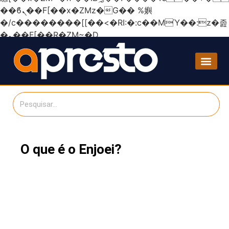
��ϐܢ��F[��x�ZMz�G�� %嬩
�/c��������[[��<�RI:�:c��MΎ��:z�졾
�ܢ��F[��R�ZM~�D
O que é o Enjoei?