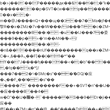
b�>j��)΄��!P�����ԫ��&���;�"k��B
��������p�SVT�(w��ę��!j����
��x�;�-
m��@J����nQ+���պ��כ��7�Ma�jf��J��ͱ4j���Ѳ�
撆R��x�ZMz�7v��IW���/d��ٞ�Тז�c�ZM~�ji�� ߒ��sQz�����Ԡ��DW��3�De�n"��M�+/
��������B��:�-�u��IJ���7j�委
���9��p�=�'m��AN�ޭ�=/
��������B��:�-
�n&������nUf���������q��x�ZM
Ϲ�+,&��Ὰܢ��F[��(�1�*"��
ϒ��"J����ԧ�����<�;�b"�� ���"j����
,�!q�� қ�*]/
���؝�2��7�SMc�s"���ޭ�DQ/�应
�ܢ��F_��!� :�s"��
����7`��������F��+�SVT�n"��IJ�
�应����B ��4�
w�D"��IJ�׭�-`������S��9�Dr�ji��EJ߅��gJ�
应��
矁[��x�ZM~�n"��IB؃��!'����Тѕ��+��(m��IK�ʭ�/|