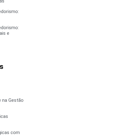
vas
dorismo:
dorismo:
ais e
s
e na Gestão
icas
gicas com