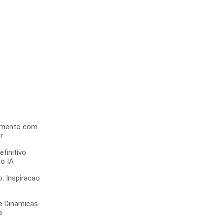
imento com
r
efinitivo
o IA
: Inspiracao
e Dinamicas
a