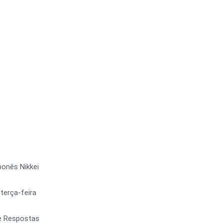
ponês Nikkei
terça-feira
e Respostas