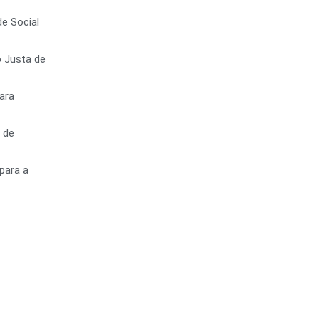
e Social
o Justa de
ara
 de
para a