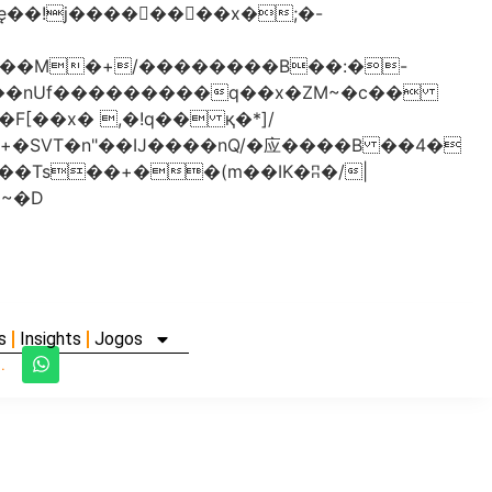
���nUf���������q��x�ZM~�
c��
�졾�ܢ��F[��R�ZM~�D
s
Insights
Jogos
.