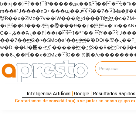
b�>j��)΄��!P�����ԫ��&���;�"k��B�޶�}��������p�SVT�(w��ę��!j�����
m��@J����nQ+���պ��כ��7�Ma�jf��J��ͱ4j���Ѳ�
撆R��x�ZMz�7v��IW���/d��ٞ�Тז�c�ZM~�ji�� ߒ��sQz�����Ԡ��DW��3�De�n"��M�+/��������B��:�-
�u��IJ���7j�委���9��p�=�'m��
Ϲ�+,&��Ὰܢ��F[��(�1�*"�� ϒ��"J����ԧ�����<�;�b"�� ���"j�����ܢ��F[��x� ,�!q�� қ�*]/
���؝�2��7�SMc�s"���ޭ�DQ/�应�ܢ��F_��!� :�s"������7`��������F��+�SVT�n"��IJ����nQ/�应����B ��4�
w�D"��IJ�׭�-`������S��9�Dr�ji��EJ߅��gJ�应��矁[��x�ZM~�n"��IB؃��!'����Тѕ��+��(m��IK�ʭ�/|
Inteligência Artificial
Google
Resultados Rápidos
Gostaríamos de convidá-lo(a) a se juntar ao nosso grupo exc