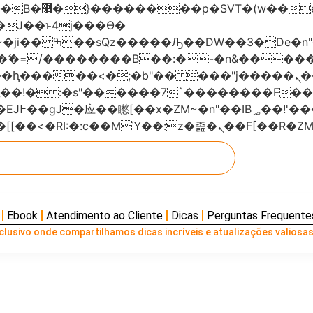
���x�;�-
AN�ޭ�=/��������B��:�-�n&���
��ϐܢ��F[��x�ZMz�G�� %嬩�/c��������[[��<�RI:�:c��MΎ��:z
Ebook
Atendimento ao Cliente
Dicas
Perguntas Frequente
lusivo onde compartilhamos dicas incríveis e atualizações valiosas