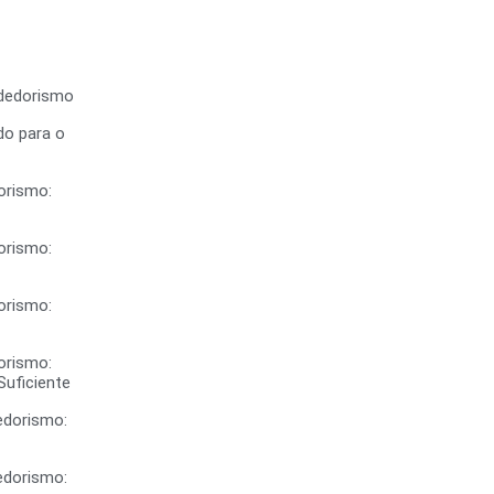
dedorismo
do para o
orismo:
orismo:
orismo:
orismo:
uficiente
dorismo:
dorismo: