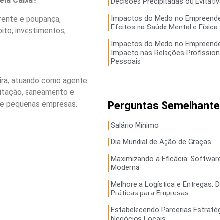
pela Caixa?
Decisões Precipitadas ou Evitati
Impactos do Medo no Empreende
rente e poupança,
Efeitos na Saúde Mental e Física
ito, investimentos,
Impactos do Medo no Empreende
Impacto nas Relações Profission
Pessoais
ira, atuando como agente
abitação, saneamento e
o e pequenas empresas.
Perguntas Semelhante
Salário Mínimo
Dia Mundial de Ação de Graças
Maximizando a Eficácia: Softwar
Moderna
Melhore a Logística e Entregas: D
Práticas para Empresas
Estabelecendo Parcerias Estraté
Negócios Locais