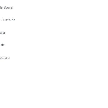
e Social
o Justa de
ara
 de
para a