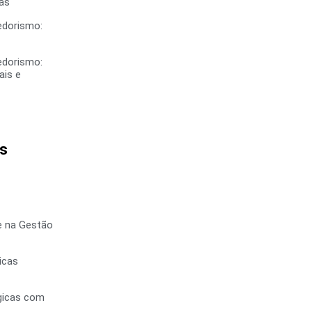
vas
dorismo:
dorismo:
ais e
s
e na Gestão
icas
gicas com