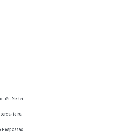
ponês Nikkei
terça-feira
e Respostas