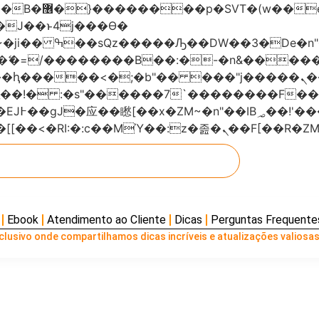
���x�;�-
AN�ޭ�=/��������B��:�-�n&���
��ϐܢ��F[��x�ZMz�G�� %嬩�/c��������[[��<�RI:�:c��MΎ��:z
Ebook
Atendimento ao Cliente
Dicas
Perguntas Frequente
lusivo onde compartilhamos dicas incríveis e atualizações valiosas