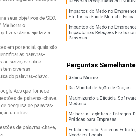
Decisões Precipitadas ou Evitati
Impactos do Medo no Empreende
Efeitos na Saúde Mental e Física
ina seus objetivos de SEO.
? Melhorar o
Impactos do Medo no Empreende
etivos claros ajudará a
Impacto nas Relações Profission
Pessoais
es em potencial, quais são
entificar as palavras-
 ou serviços online.
Perguntas Semelhante
istem diversas
uisa de palavras-chave,
Salário Mínimo
Dia Mundial de Ação de Graças
Google Ads que fornece
gestões de palavras-chave.
Maximizando a Eficácia: Softwar
Moderna
de pesquisa de palavras-
ição e outras
Melhore a Logística e Entregas: D
Práticas para Empresas
estões de palavras-chave,
Estabelecendo Parcerias Estraté
a.
Negócios Locais