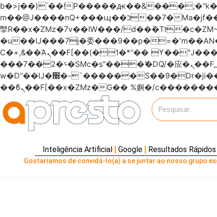
b�>j��)΄��!P�����ԫ��&���;�"k��B�޶�}��������p�SVT�(w��ę��!j�����
m��@J����nQ+���պ��כ��7�Ma�jf��J��ͱ4j���Ѳ�
撆R��x�ZMz�7v��IW���/d��ٞ�Тז�c�ZM~�ji�� ߒ��sQz�����Ԡ��DW��3�De�n"��M�+/��������B��:�-
�u��IJ���7j�委���9��p�=�'m��
Ϲ�+,&��Ὰܢ��F[��(�1�*"�� ϒ��"J����ԧ�����<�;�b"�� ���"j�����ܢ��F[��x� ,�!q�� қ�*]/
���؝�2��7�SMc�s"���ޭ�DQ/�应�ܢ��F_��!� :�s"������7`��������F��+�SVT�n"��IJ����nQ/�应����B ��4�
w�D"��IJ�׭�-`������S��9�Dr�ji��EJ߅��gJ�应��矁[��x�ZM~�n"��IB؃��!'����Тѕ��+��(m��IK�ʭ�/|
Inteligência Artificial
Google
Resultados Rápidos
Gostaríamos de convidá-lo(a) a se juntar ao nosso grupo exc