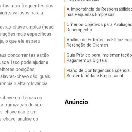
ntas mais frequentes dos
A Importância da Responsabilidad
ights valiosos para a
nas Pequenas Empresas
Critérios Objetivos para Avaliaçã
vras-chave amplas (head
Desempenho
ariações mais específicas
Análise de Estratégias Eficazes p
ja, o que ele espera
Retenção de Clientes
seus concorrentes estão
Guia Prático para Implementação
Pagamentos Digitais
sca. Isso pode ajudar a
elhores posições.
Plano de Contingência: Essencial 
Sustentabilidade Empresarial
lavras-chave são iguais.
ência e alta relevância
s-chave em temas ou
Anúncio
 a otimização do site.
as-chave não é um
-chave, analise os