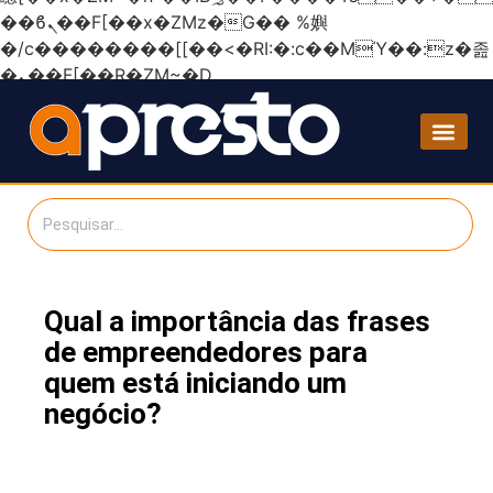
��ϐܢ��F[��x�ZMz�G�� %嬩
�/c��������[[��<�RI:�:c��MΎ��:z�졾
�ܢ��F[��R�ZM~�D
Qual a importância das frases
de empreendedores para
quem está iniciando um
negócio?