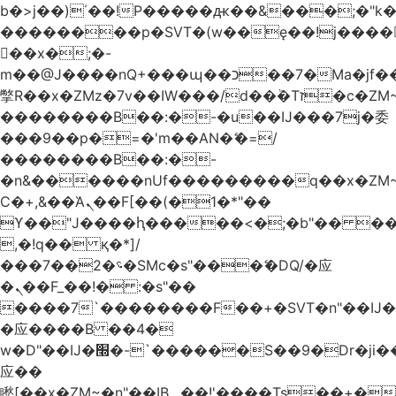
b�>j��)΄��!P�����ԫ��&���;�"k��B
��������p�SVT�(w��ę��!j����
��x�;�-
m��@J����nQ+���պ��כ��7�Ma�jf��J��ͱ4j���Ѳ�
撆R��x�ZMz�7v��IW���/d��ٞ�Тז�c�ZM~�ji�� ߒ��sQz�����Ԡ��DW��3�De�n"��M�+/
��������B��:�-�u��IJ���7j�委
���9��p�=�'m��AN�ޭ�=/
��������B��:�-
�n&������nUf���������q��x�ZM
Ϲ�+,&��Ὰܢ��F[��(�1�*"��
ϒ��"J����ԧ�����<�;�b"�� ���"j����
,�!q�� қ�*]/
���؝�2��7�SMc�s"���ޭ�DQ/�应
�ܢ��F_��!� :�s"��
����7`��������F��+�SVT�n"��IJ�
�应����B ��4�
w�D"��IJ�׭�-`������S��9�Dr�ji��EJ߅��gJ�
应��
矁[��x�ZM~�n"��IB؃��!'����Тѕ��+��(m��IK�ʭ�/|