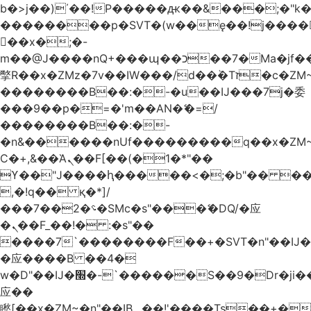
b�>j��)΄��!P�����ԫ��&���;�"k��B
��������p�SVT�(w��ę��!j����
��x�;�-
m��@J����nQ+���պ��כ��7�Ma�jf��J��ͱ4j���Ѳ�
撆R��x�ZMz�7v��IW���/d��ٞ�Тז�c�ZM~�ji�� ߒ��sQz�����Ԡ��DW��3�De�n"��M�+/
��������B��:�-�u��IJ���7j�委
���9��p�=�'m��AN�ޭ�=/
��������B��:�-
�n&������nUf���������q��x�ZM
Ϲ�+,&��Ὰܢ��F[��(�1�*"��
ϒ��"J����ԧ�����<�;�b"�� ���"j����
,�!q�� қ�*]/
���؝�2��7�SMc�s"���ޭ�DQ/�应
�ܢ��F_��!� :�s"��
����7`��������F��+�SVT�n"��IJ�
�应����B ��4�
w�D"��IJ�׭�-`������S��9�Dr�ji��EJ߅��gJ�
应��
矁[��x�ZM~�n"��IB؃��!'����Тѕ��+��(m��IK�ʭ�/|