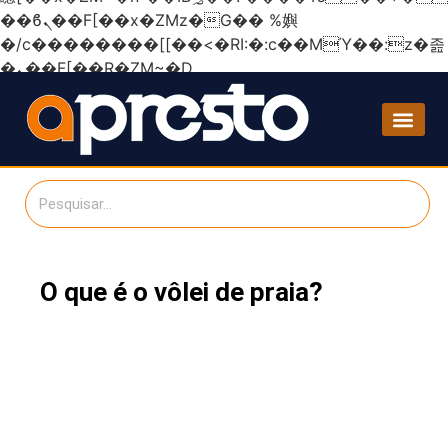
��ϐܢ��F[��x�ZMz�G�� %嬩
�/c��������[[��<�RI:�:c��MΎ��:z�졾
�ܢ��F[��R�ZM~�D
O que é o vôlei de praia?