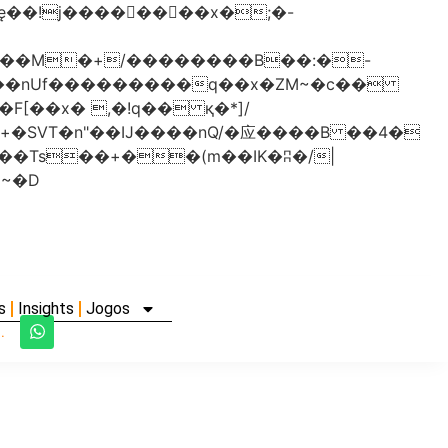
���nUf���������q��x�ZM~�
c��
�졾�ܢ��F[��R�ZM~�D
s
Insights
Jogos
.