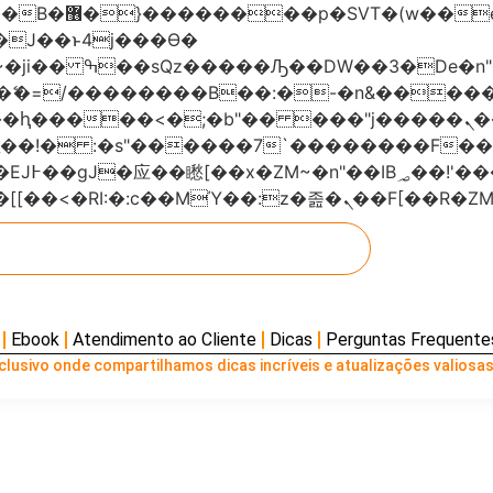
���x�;�-
AN�ޭ�=/��������B��:�-�n&���
��ϐܢ��F[��x�ZMz�G�� %嬩�/c��������[[��<�RI:�:c��MΎ��:z
Ebook
Atendimento ao Cliente
Dicas
Perguntas Frequente
lusivo onde compartilhamos dicas incríveis e atualizações valiosas