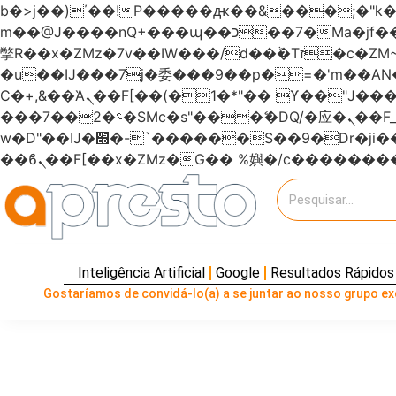
b�>j��)΄��!P�����ԫ��&���;�"k��B�޶�}��������p�SVT�(w��ę��!j�����
m��@J����nQ+���պ��כ��7�Ma�jf��J��ͱ4j���Ѳ�
撆R��x�ZMz�7v��IW���/d��ٞ�Тז�c�ZM~�ji�� ߒ��sQz�����Ԡ��DW��3�De�n"��M�+/��������B��:�-
�u��IJ���7j�委���9��p�=�'m��
Ϲ�+,&��Ὰܢ��F[��(�1�*"�� ϒ��"J����ԧ�����<�;�b"�� ���"j�����ܢ��F[��x� ,�!q�� қ�*]/
���؝�2��7�SMc�s"���ޭ�DQ/�应�ܢ��F_��!� :�s"������7`��������F��+�SVT�n"��IJ����nQ/�应����B ��4�
w�D"��IJ�׭�-`������S��9�Dr�ji��EJ߅��gJ�应��矁[��x�ZM~�n"��IB؃��!'����Тѕ��+��(m��IK�ʭ�/|
Inteligência Artificial
Google
Resultados Rápidos
Gostaríamos de convidá-lo(a) a se juntar ao nosso grupo exc