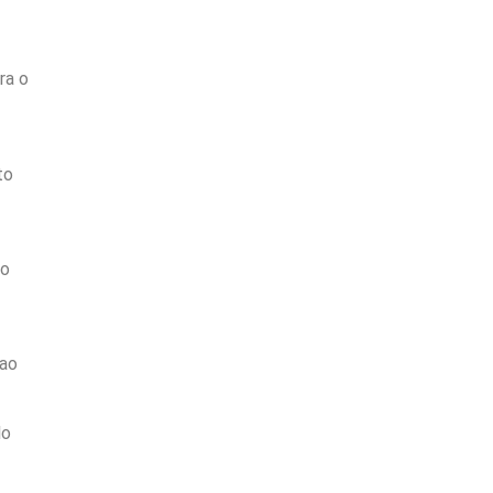
ra o
to
ao
ao
lo