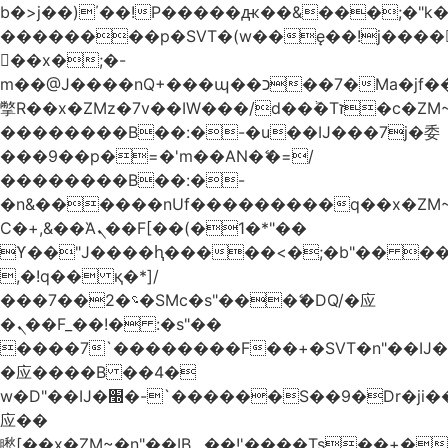
b�>j��)΄��!P�����ԫ��&���;�"k��B
��������p�SVT�(w��ę��!j����
��x�;�-
m��@J����nQ+���պ��כ��7�Ma�jf��J��ͱ4j���Ѳ�
撆R��x�ZMz�7v��IW���/d��ٞ�Тז�c�ZM~�ji�� ߒ��sQz�����Ԡ��DW��3�De�n"��M�+/
��������B��:�-�u��IJ���7j�委
���9��p�=�'m��AN�ޭ�=/
��������B��:�-
�n&������nUf���������q��x�ZM
Ϲ�+,&��Ὰܢ��F[��(�1�*"��
ϒ��"J����ԧ�����<�;�b"�� ���"j����
,�!q�� қ�*]/
���؝�2��7�SMc�s"���ޭ�DQ/�应
�ܢ��F_��!� :�s"��
����7`��������F��+�SVT�n"��IJ�
�应����B ��4�
w�D"��IJ�׭�-`������S��9�Dr�ji��EJ߅��gJ�
应��
矁[��x�ZM~�n"��IB؃��!'����Тѕ��+��(m��IK�ʭ�/|