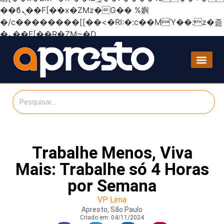
��ϐܢ��F[��x�ZMz�G�� %嬩
�/c��������[[��<�RI:�:c��MΎ��:z�졾
�ܢ��F[��R�ZM~�D
Trabalhe Menos, Viva
Mais: Trabalhe só 4 Horas
por Semana
VP Lima
Apresto, São Paulo
Criado em:
04/11/2024