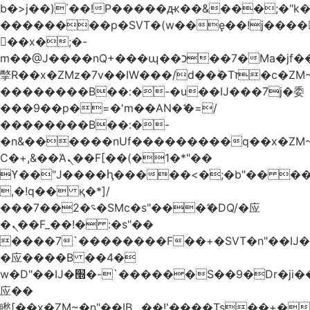
b�>j��)΄��!P�����ԫ��&���;�"k��B
��������p�SVT�(w��ę��!j����
��x�;�-
m��@J����nQ+���պ��כ��7�Ma�jf��J��ͱ4j���Ѳ�
撆R��x�ZMz�7v��IW���/d��ٞ�Тז�c�ZM~�ji�� ߒ��sQz�����Ԡ��DW��3�De�n"��M�+/
��������B��:�-�u��IJ���7j�委
���9��p�=�'m��AN�ޭ�=/
��������B��:�-
�n&������nUf���������q��x�ZM
Ϲ�+,&��Ὰܢ��F[��(�1�*"��
ϒ��"J����ԧ�����<�;�b"�� ���"j����
,�!q�� қ�*]/
���؝�2��7�SMc�s"���ޭ�DQ/�应
�ܢ��F_��!� :�s"��
����7`��������F��+�SVT�n"��IJ�
�应����B ��4�
w�D"��IJ�׭�-`������S��9�Dr�ji��EJ߅��gJ�
应��
矁[��x�ZM~�n"��IB؃��!'����Тѕ��+��(m��IK�ʭ�/|