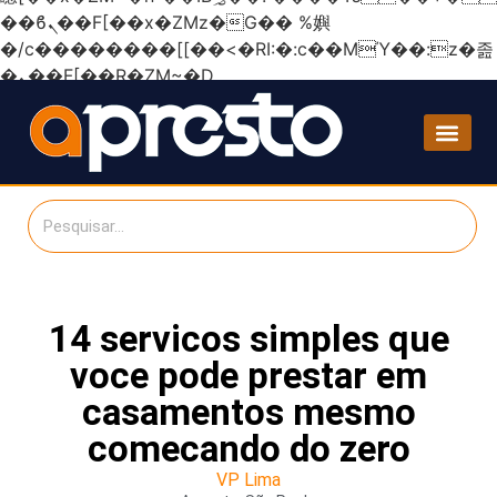
��ϐܢ��F[��x�ZMz�G�� %嬩
�/c��������[[��<�RI:�:c��MΎ��:z�졾
�ܢ��F[��R�ZM~�D
14 servicos simples que
voce pode prestar em
casamentos mesmo
comecando do zero
VP Lima