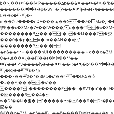
b�>j��)΄��!P�����ԫ��&���;�"k��B
��������p�SVT�(w��ę��!j����
��x�;�-
m��@J����nQ+���պ��כ��7�Ma�jf��J��ͱ4j���Ѳ�
撆R��x�ZMz�7v��IW���/d��ٞ�Тז�c�ZM~�ji�� ߒ��sQz�����Ԡ��DW��3�De�n"��M�+/
��������B��:�-�u��IJ���7j�委
���9��p�=�'m��AN�ޭ�=/
��������B��:�-
�n&������nUf���������q��x�ZM
Ϲ�+,&��Ὰܢ��F[��(�1�*"��
ϒ��"J����ԧ�����<�;�b"�� ���"j����
,�!q�� қ�*]/
���؝�2��7�SMc�s"���ޭ�DQ/�应
�ܢ��F_��!� :�s"��
����7`��������F��+�SVT�n"��IJ�
�应����B ��4�
w�D"��IJ�׭�-`������S��9�Dr�ji��EJ߅��gJ�
应��
矁[��x�ZM~�n"��IB؃��!'����Тѕ��+��(m��IK�ʭ�/|