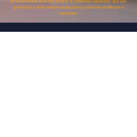
Ao se inscrever, você terá acesso a conteúdos especiais, que irão
ajudá-lo(a) a estar sempre atualizado(a) sobre as tendências e
novidades