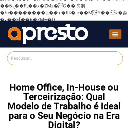
��ϐܢ��F[��x�ZMz�G�� %嬩
�/c��������[[��<�RI:�:c��MΎ��:z�졾
�ܢ��F[��R�ZM~�D
Home Office, In-House ou
Terceirização: Qual
Modelo de Trabalho é Ideal
para o Seu Negócio na Era
Digital?