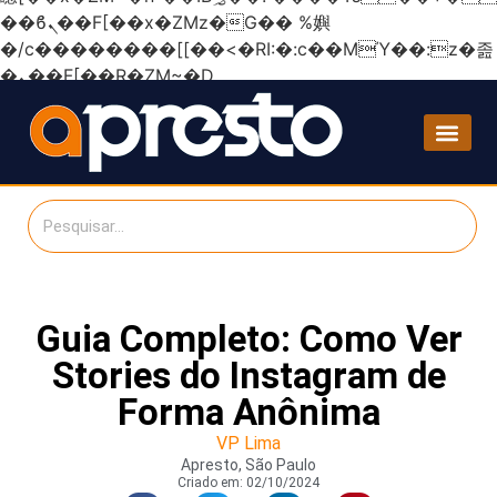
��ϐܢ��F[��x�ZMz�G�� %嬩
�/c��������[[��<�RI:�:c��MΎ��:z�졾
�ܢ��F[��R�ZM~�D
Guia Completo: Como Ver
Stories do Instagram de
Forma Anônima
VP Lima
Apresto, São Paulo
Criado em:
02/10/2024