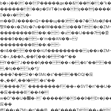
b�>j��)΄��!P�����ԫ��&���;�"k��B
��������p�SVT�(w��ę��!j����
��x�;�-
m��@J����nQ+���պ��כ��7�Ma�jf��J��ͱ4j���Ѳ�
撆R��x�ZMz�7v��IW���/d��ٞ�Тז�c�ZM~�ji�� ߒ��sQz�����Ԡ��DW��3�De�n"��M�+/
��������B��:�-�u��IJ���7j�委
���9��p�=�'m��AN�ޭ�=/
��������B��:�-
�n&������nUf���������q��x�ZM
Ϲ�+,&��Ὰܢ��F[��(�1�*"��
ϒ��"J����ԧ�����<�;�b"�� ���"j����
,�!q�� қ�*]/
���؝�2��7�SMc�s"���ޭ�DQ/�应
�ܢ��F_��!� :�s"��
����7`��������F��+�SVT�n"��IJ�
�应����B ��4�
w�D"��IJ�׭�-`������S��9�Dr�ji��EJ߅��gJ�
应��
矁[��x�ZM~�n"��IB؃��!'����Тѕ��+��(m��IK�ʭ�/|