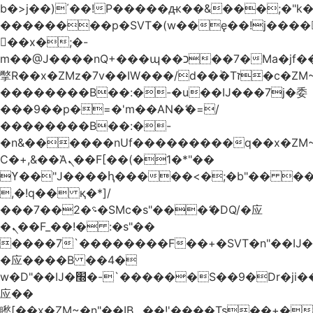
b�>j��)΄��!P�����ԫ��&���;�"k��B
��������p�SVT�(w��ę��!j����
��x�;�-
m��@J����nQ+���պ��כ��7�Ma�jf��J��ͱ4j���Ѳ�
撆R��x�ZMz�7v��IW���/d��ٞ�Тז�c�ZM~�ji�� ߒ��sQz�����Ԡ��DW��3�De�n"��M�+/
��������B��:�-�u��IJ���7j�委
���9��p�=�'m��AN�ޭ�=/
��������B��:�-
�n&������nUf���������q��x�ZM
Ϲ�+,&��Ὰܢ��F[��(�1�*"��
ϒ��"J����ԧ�����<�;�b"�� ���"j����
,�!q�� қ�*]/
���؝�2��7�SMc�s"���ޭ�DQ/�应
�ܢ��F_��!� :�s"��
����7`��������F��+�SVT�n"��IJ�
�应����B ��4�
w�D"��IJ�׭�-`������S��9�Dr�ji��EJ߅��gJ�
应��
矁[��x�ZM~�n"��IB؃��!'����Тѕ��+��(m��IK�ʭ�/|