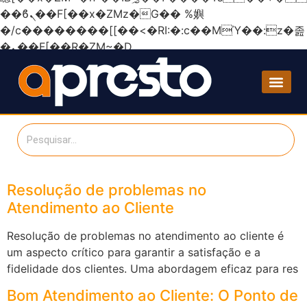
��ϐܢ��F[��x�ZMz�G�� %嬩
�/c��������[[��<�RI:�:c��MΎ��:z�졾
�ܢ��F[��R�ZM~�D
Resolução de problemas no
Atendimento ao Cliente
Resolução de problemas no atendimento ao cliente é
um aspecto crítico para garantir a satisfação e a
fidelidade dos clientes. Uma abordagem eficaz para res
Bom Atendimento ao Cliente: O Ponto de