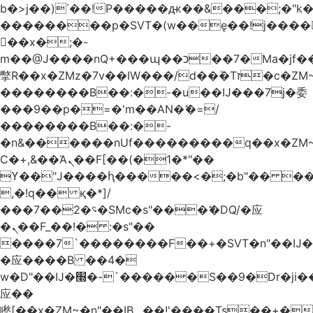
b�>j��)΄��!P�����ԫ��&���;�"k��B
��������p�SVT�(w��ę��!j����
��x�;�-
m��@J����nQ+���պ��כ��7�Ma�jf��J��ͱ4j���Ѳ�
撆R��x�ZMz�7v��IW���/d��ٞ�Тז�c�ZM~�ji�� ߒ��sQz�����Ԡ��DW��3�De�n"��M�+/
��������B��:�-�u��IJ���7j�委
���9��p�=�'m��AN�ޭ�=/
��������B��:�-
�n&������nUf���������q��x�ZM
Ϲ�+,&��Ὰܢ��F[��(�1�*"��
ϒ��"J����ԧ�����<�;�b"�� ���"j����
,�!q�� қ�*]/
���؝�2��7�SMc�s"���ޭ�DQ/�应
�ܢ��F_��!� :�s"��
����7`��������F��+�SVT�n"��IJ�
�应����B ��4�
w�D"��IJ�׭�-`������S��9�Dr�ji��EJ߅��gJ�
应��
矁[��x�ZM~�n"��IB؃��!'����Тѕ��+��(m��IK�ʭ�/|