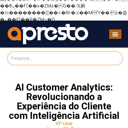
��ϐܢ��F[��x�ZMz�G�� %嬩
�/c��������[[��<�RI:�:c��MΎ��:z�졾
�ܢ��F[��R�ZM~�D
AI Customer Analytics:
Revolucionando a
Experiência do Cliente
com Inteligência Artificial
VP Lima