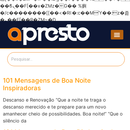
��ϐܢ��F[��x�ZMz�G�� %嬩
�/c��������[[��<�RI:�:c��MΎ��:z�졾
�ܢ��F[��R�ZM~�D
101 Mensagens de Boa Noite
Inspiradoras
Descanso e Renovação “Que a noite te traga o
descanso merecido e te prepare para um novo
amanhecer cheio de possibilidades. Boa noite!” “Que o
silêncio da