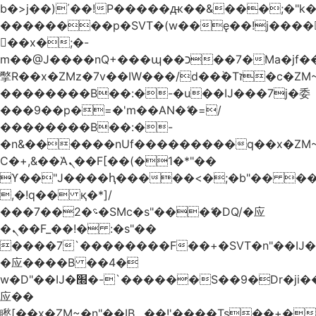
b�>j��)΄��!P�����ԫ��&���;�"k��B
��������p�SVT�(w��ę��!j����
��x�;�-
m��@J����nQ+���պ��כ��7�Ma�jf��J��ͱ4j���Ѳ�
撆R��x�ZMz�7v��IW���/d��ٞ�Тז�c�ZM~�ji�� ߒ��sQz�����Ԡ��DW��3�De�n"��M�+/
��������B��:�-�u��IJ���7j�委
���9��p�=�'m��AN�ޭ�=/
��������B��:�-
�n&������nUf���������q��x�ZM
Ϲ�+,&��Ὰܢ��F[��(�1�*"��
ϒ��"J����ԧ�����<�;�b"�� ���"j����
,�!q�� қ�*]/
���؝�2��7�SMc�s"���ޭ�DQ/�应
�ܢ��F_��!� :�s"��
����7`��������F��+�SVT�n"��IJ�
�应����B ��4�
w�D"��IJ�׭�-`������S��9�Dr�ji��EJ߅��gJ�
应��
矁[��x�ZM~�n"��IB؃��!'����Тѕ��+��(m��IK�ʭ�/|