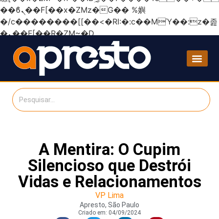
��ϐܢ��F[��x�ZMz�G�� %嬩
�/c��������[[��<�RI:�:c��MΎ��:z�졾
�ܢ��F[��R�ZM~�D
A Mentira: O Cupim
Silencioso que Destrói
Vidas e Relacionamentos
VP Lima
Apresto, São Paulo
Criado em:
04/09/2024