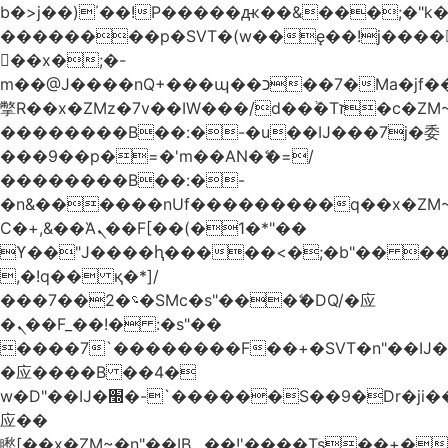
b�>j��)΄��!P�����ԫ��&���;�"k��B
��������p�SVT�(w��ę��!j����
��x�;�-
m��@J����nQ+���պ��כ��7�Ma�jf��J��ͱ4j���Ѳ�
撆R��x�ZMz�7v��IW���/d��ٞ�Тז�c�ZM~�ji�� ߒ��sQz�����Ԡ��DW��3�De�n"��M�+/
��������B��:�-�u��IJ���7j�委
���9��p�=�'m��AN�ޭ�=/
��������B��:�-
�n&������nUf���������q��x�ZM
Ϲ�+,&��Ὰܢ��F[��(�1�*"��
ϒ��"J����ԧ�����<�;�b"�� ���"j����
,�!q�� қ�*]/
���؝�2��7�SMc�s"���ޭ�DQ/�应
�ܢ��F_��!� :�s"��
����7`��������F��+�SVT�n"��IJ�
�应����B ��4�
w�D"��IJ�׭�-`������S��9�Dr�ji��EJ߅��gJ�
应��
矁[��x�ZM~�n"��IB؃��!'����Тѕ��+��(m��IK�ʭ�/|