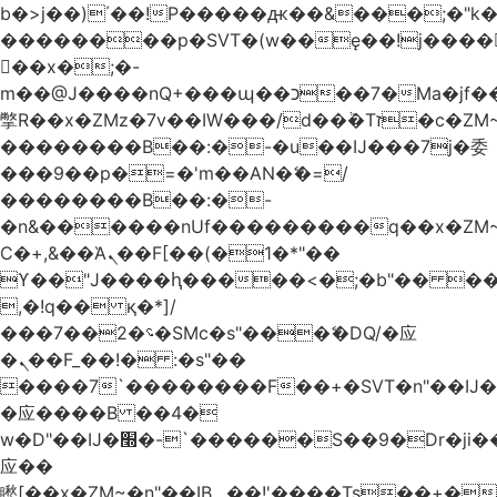
b�>j��)΄��!P�����ԫ��&���;�"k��B
��������p�SVT�(w��ę��!j����
��x�;�-
m��@J����nQ+���պ��כ��7�Ma�jf��J��ͱ4j���Ѳ�
撆R��x�ZMz�7v��IW���/d��ٞ�Тז�c�ZM~�ji�� ߒ��sQz�����Ԡ��DW��3�De�n"��M�+/
��������B��:�-�u��IJ���7j�委
���9��p�=�'m��AN�ޭ�=/
��������B��:�-
�n&������nUf���������q��x�ZM
Ϲ�+,&��Ὰܢ��F[��(�1�*"��
ϒ��"J����ԧ�����<�;�b"�� ���"j����
,�!q�� қ�*]/
���؝�2��7�SMc�s"���ޭ�DQ/�应
�ܢ��F_��!� :�s"��
����7`��������F��+�SVT�n"��IJ�
�应����B ��4�
w�D"��IJ�׭�-`������S��9�Dr�ji��EJ߅��gJ�
应��
矁[��x�ZM~�n"��IB؃��!'����Тѕ��+��(m��IK�ʭ�/|