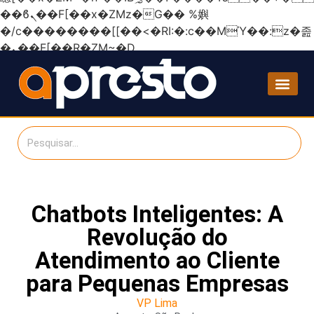
��ϐܢ��F[��x�ZMz�G�� %嬩
�/c��������[[��<�RI:�:c��MΎ��:z�졾
�ܢ��F[��R�ZM~�D
Chatbots Inteligentes: A
Revolução do
Atendimento ao Cliente
para Pequenas Empresas
VP Lima