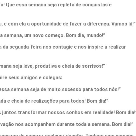
ra! Que essa semana seja repleta de conquistas e
 e com ela a oportunidade de fazer a diferença. Vamos lá!”
va semana, um novo começo. Bom dia, mundo!”
a da segunda-feira nos contagie e nos inspire a realizar
ana seja leve, produtiva e cheia de sorrisos!”
spire seus amigos e colegas:
 essa semana seja de muito sucesso para todos nós!”
 e cheia de realizações para todos! Bom dia!”
 juntos transformar nossos sonhos em realidade! Bom dia!
tivação nos acompanhem durante toda a semana. Bom dia!”
apazes de superar qualquer desafio. Tenham uma semana