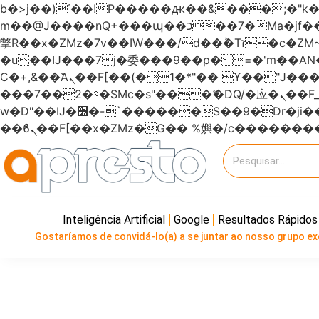
b�>j��)΄��!P�����ԫ��&���;�"k��B�޶�}��������p�SVT�(w��ę��!j�����
m��@J����nQ+���պ��כ��7�Ma�jf��J��ͱ4j���Ѳ�
撆R��x�ZMz�7v��IW���/d��ٞ�Тז�c�ZM~�ji�� ߒ��sQz�����Ԡ��DW��3�De�n"��M�+/��������B��:�-
�u��IJ���7j�委���9��p�=�'m��
Ϲ�+,&��Ὰܢ��F[��(�1�*"�� ϒ��"J����ԧ�����<�;�b"�� ���"j�����ܢ��F[��x� ,�!q�� қ�*]/
���؝�2��7�SMc�s"���ޭ�DQ/�应�ܢ��F_��!� :�s"������7`��������F��+�SVT�n"��IJ����nQ/�应����B ��4�
w�D"��IJ�׭�-`������S��9�Dr�ji��EJ߅��gJ�应��矁[��x�ZM~�n"��IB؃��!'����Тѕ��+��(m��IK�ʭ�/|
Inteligência Artificial
Google
Resultados Rápidos
Gostaríamos de convidá-lo(a) a se juntar ao nosso grupo exc