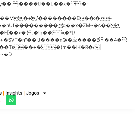
���nUf���������q��x�ZM~�
c��
�졾�ܢ��F[��R�ZM~�D
s
Insights
Jogos
.