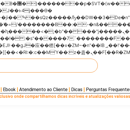
���x�;�-
AN�ޭ�=/��������B��:�-�n&���
��ϐܢ��F[��x�ZMz�G�� %嬩�/c��������[[��<�RI:�:c��MΎ��:z
Ebook
Atendimento ao Cliente
Dicas
Perguntas Frequente
lusivo onde compartilhamos dicas incríveis e atualizações valiosas