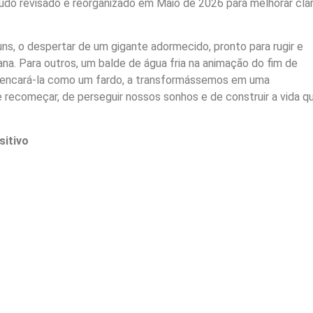
do revisado e reorganizado em Maio de 2026 para melhorar clar
uns, o despertar de um gigante adormecido, pronto para rugir e
na. Para outros, um balde de água fria na animação do fim de
 encará-la como um fardo, a transformássemos em uma
recomeçar, de perseguir nossos sonhos e de construir a vida q
sitivo